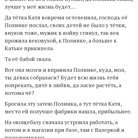
лучше у неё жизнь будет…
Да тётка Катя вовремя остепенила, господь её
Полинке послал, своих детей не было у тётки,
внуков тоже, мужик в войну сгинул, так век
прожила вековухой, к Полинке, а больше к
Катьке прикипела.
Та её бабой звала.
Вот она мозги и вправила Полинке, куда, мол,
ты девка собраласи? Будет всю жизнь тебя
попрекать, дитё в любви, да ласке растёть, а
потома чё?
Бросила эту затею Полинка, а тут тётка Катя,
место ей получше фабрики нашла, прибыльнее.
На овощебазу сначала устроила работать, а
потом и в магазин при базе, там с Валеркой и
познакомилась.