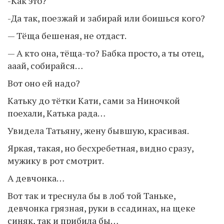
-Как это?
-Да так, поезжай и забирай или боишься кого?
— Тёща бешеная, не отдаст.
— А кто она, тёща-то? Бабка просто, а ты отец,
ааай, собирайся…
Вот оно ей надо?
Катьку до тётки Кати, сами за Ниночкой
поехали, Катька рада…
Увидела Татьяну, жену бывшую, красивая.
Яркая, такая, но бесхребетная, видно сразу,
мужику в рот смотрит.
А девчонка…
Вот так и треснула бы в лоб той Таньке,
девчонка грязная, руки в ссадинах, на щеке
синяк, так и прибила бы…