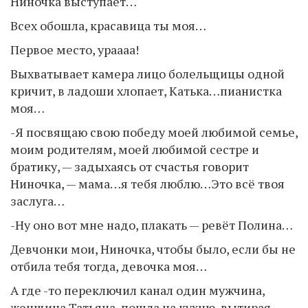
Ниночка выступает…
Всех обошла, красавица ты моя…
Первое место, ураааа!
Выхватывает камера лицо болельщицы одной
кричит, в ладоши хлопает, Катька…пианистка
моя…
-Я посвящаю свою победу моей любимой семье,
моим родителям, моей любимой сестре и
братику, — задыхаясь от счастья говорит
Ниночка, — мама…я тебя люблю…Это всё твоя
заслуга…
-Ну оно вот мне надо, плакать — ревёт Полина…
Девчонки мои, Ниночка, чтобы было, если бы не
отбила тебя тогда, девочка моя…
А где -то переключил канал один мужчина,
женщина Татьяна, пошла на кухню, вытирая