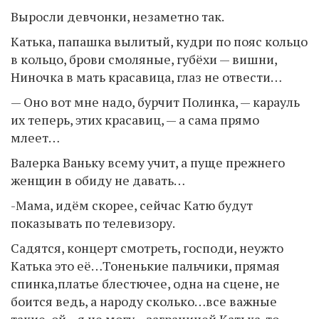
Выросли девчонки, незаметно так.
Катька, папашка вылитый, кудри по пояс кольцо
в кольцо, брови смоляные, губёхи — вишни,
Ниночка в мать красавица, глаз не отвести…
— Оно вот мне надо, бурчит Полинка, — карауль
их теперь, этих красавиц, — а сама прямо
млеет…
Валерка Ваньку всему учит, а пуще прежнего
женщин в обиду не давать…
-Мама, идём скорее, сейчас Катю будут
показывать по телевизору.
Садятся, концерт смотреть, господи, неужто
Катька это её…Тоненькие пальчики, прямая
спинка,платье блестючее, одна на сцене, не
боится ведь, а народу сколько…все важные
такие, ой…я не могу…заграницей Катька-то…