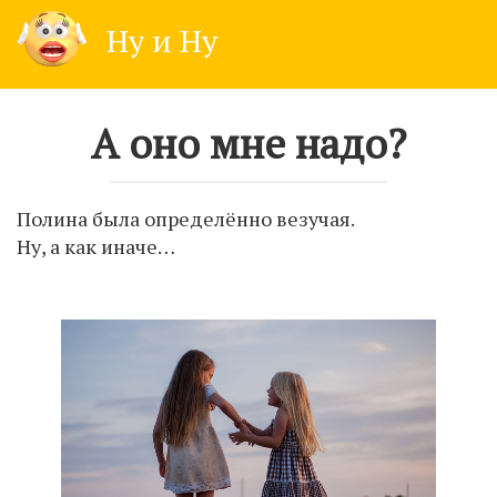
Skip
Ну и Ну
to
content
А оно мне надо?
Полина была определённо везучая.
Ну, а как иначе…