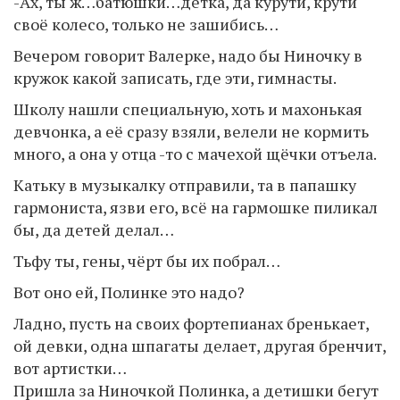
-Ах, ты ж…батюшки…детка, да курути, крути
своё колесо, только не зашибись…
Вечером говорит Валерке, надо бы Ниночку в
кружок какой записать, где эти, гимнасты.
Школу нашли специальную, хоть и махонькая
девчонка, а её сразу взяли, велели не кормить
много, а она у отца -то с мачехой щёчки отъела.
Катьку в музыкалку отправили, та в папашку
гармониста, язви его, всё на гармошке пиликал
бы, да детей делал…
Тьфу ты, гены, чёрт бы их побрал…
Вот оно ей, Полинке это надо?
Ладно, пусть на своих фортепианах бренькает,
ой девки, одна шпагаты делает, другая бренчит,
вот артистки…
Пришла за Ниночкой Полинка, а детишки бегут