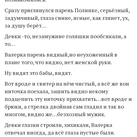
Сразу приглянулся парень Полинке, серьёзный,
задумчивый, глаза синие, ясные, как глянет, ух,
за душу берёт…
Девки -то, незамужние голяшки пообсикали, а
то…
Валерка парень видный,но неухоженный в
плане того, что видно, нет женской руки.
Ну видят это бабы, видят.
Вот вроде и свитер на нём чистый, а всё же вон
ниточка поехала, зашить видно некому
подцепить эту ниточку прихватить…вот вроде и
брюки, а стрелка двойная сам гладил и так во
многом, видно же…безхозный мужик.
Девки глазки строили, хихикали, Валерка
отвечал иногда, да всё глаза пустые были.