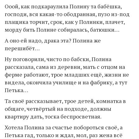
Ооой, как подкараулила Полину та бабёшка,
господи, вся какая-то ободранная, пузо из-под
плащика торчит, срок, как у Полинки, плачет,
морду бить Полине собиралась, батюшки…
А оно ей надо, драка эта? Полина же
перешибёт…
Ну поговорили, чисто по бабски, Полина
рассказала, сама из деревни, мать с отцом на
ферме работают, трое младших ещё, жизни не
видела, окончила училище и на фабрику, а тут
Петька…
Та своё рассказывает, трое детей, комнатка в
общаге, четвёртый на подходе, должны
квартиру дать, тоска беспросветная.
Хотела Полина за счастье побороться своё, а
Петька гад, только и ждал, мол, раз жена всё