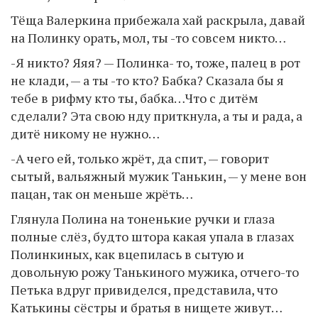
Тёща Валеркина прибежала хай раскрыла, давай
на Полинку орать, мол, ты -то совсем никто…
-Я никто? Яяя? — Полинка- то, тоже, палец в рот
не клади, — а ты -то кто? Бабка? Сказала бы я
тебе в рифму кто ты, бабка…Что с дитём
сделали? Эта свою нду приткнула, а ты и рада, а
дитё никому не нужно…
-А чего ей, только жрёт, да спит, — говорит
сытый, вальяжный мужик Танькин, — у мене вон
пацан, так он меньше жрёть…
Глянула Полина на тоненькие ручки и глаза
полные слёз, будто штора какая упала в глазах
Полинкиных, как вцепилась в сытую и
довольную рожу Танькиного мужика, отчего-то
Петька вдруг привиделся, представила, что
Катькины сёстры и братья в нищете живут…