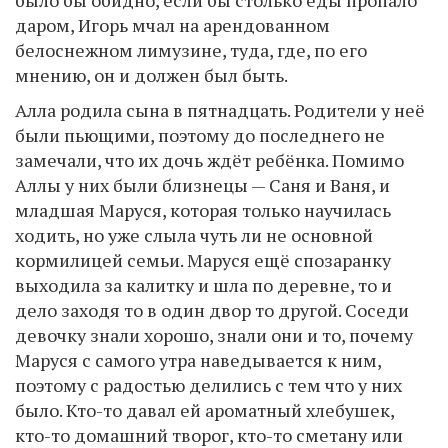
было бы обидно, если бы столько еды пропало
даром, Игорь мчал на арендованном
белоснежном лимузине, туда, где, по его
мнению, он и должен был быть.
Алла родила сына в пятнадцать. Родители у неё
были пьющими, поэтому до последнего не
замечали, что их дочь ждёт ребёнка. Помимо
Аллы у них были близнецы — Саня и Ваня, и
младшая Маруся, которая только научилась
ходить, но уже слыла чуть ли не основной
кормилицей семьи. Маруся ещё спозаранку
выходила за калитку и шла по деревне, то и
дело заходя то в один двор то другой. Соседи
девочку знали хорошо, знали они и то, почему
Маруся с самого утра наведывается к ним,
поэтому с радостью делились с тем что у них
было. Кто-то давал ей ароматный хлебушек,
кто-то домашний творог, кто-то сметану или