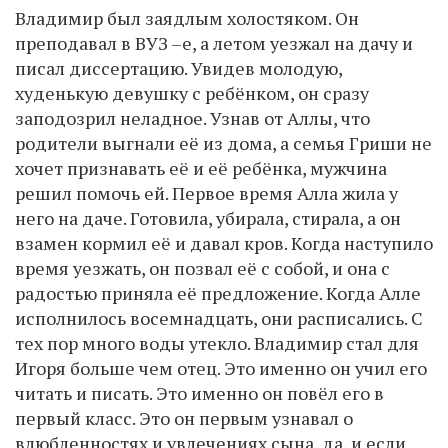
Владимир был заядлым холостяком. Он
преподавал в ВУЗ –е, а летом уезжал на дачу и
писал диссертацию. Увидев молодую,
худенькую девушку с ребёнком, он сразу
заподозрил неладное. Узнав от Аллы, что
родители выгнали её из дома, а семья Гриши не
хочет признавать её и её ребёнка, мужчина
решил помочь ей. Первое время Алла жила у
него на даче. Готовила, убирала, стирала, а он
взамен кормил её и давал кров. Когда наступило
время уезжать, он позвал её с собой, и она с
радостью приняла её предложение. Когда Алле
исполнилось восемнадцать, они расписались. С
тех пор много воды утекло. Владимир стал для
Игоря больше чем отец. Это именно он учил его
читать и писать. Это именно он повёл его в
первый класс. Это он первым узнавал о
влюбленностях и увлечениях сына, да, и если