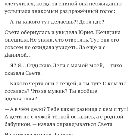
улетучился, когда за спиной она неожиданно
услышала знакомый раздражённый голос:
— А ты какого тут делаешь?! Дети где?
Света обернулась и увидела Юрия. Женщина
опешила. Не знала, что ответить. Тут она его
совсем не ожидала увидеть. Да ещё и с
Данилой…
— Я? Я… Отдыхаю. Дети с мамой моей, — тихо
сказала Света.
— Какого чёрта они с тёщей, а ты тут? С кем ты
сосалась? Что за мужик? Ты вообще
адекватная?
— А в чём дело? Тебе какая разница с кем я тут!
А дети не с чужой тёткой остались, а с родной
бабушкой, — начала оправдываться Света.
Из домика вышел Данила: