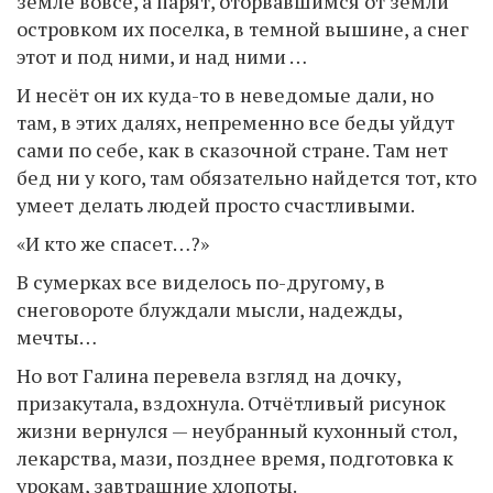
земле вовсе, а парят, оторвавшимся от земли
островком их поселка, в темной вышине, а снег
этот и под ними, и над ними …
И несёт он их куда-то в неведомые дали, но
там, в этих далях, непременно все беды уйдут
сами по себе, как в сказочной стране. Там нет
бед ни у кого, там обязательно найдется тот, кто
умеет делать людей просто счастливыми.
«И кто же спасет…?»
В сумерках все виделось по-другому, в
снеговороте блуждали мысли, надежды,
мечты…
Но вот Галина перевела взгляд на дочку,
призакутала, вздохнула. Отчётливый рисунок
жизни вернулся — неубранный кухонный стол,
лекарства, мази, позднее время, подготовка к
урокам, завтрашние хлопоты.