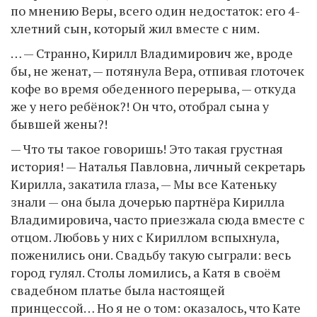
по мнению Веры, всего один недостаток: его 4-
хлетний сын, который жил вместе с ним.
… — Странно, Кирилл Владимирович же, вроде
бы, не женат, — потянула Вера, отпивая глоточек
кофе во время обеденного перерыва, — откуда
же у него ребёнок?! Он что, отобрал сына у
бывшей жены?!
— Что ты такое говоришь! Это такая грустная
история! — Наталья Павловна, личный секретарь
Кирилла, закатила глаза, — Мы все Катеньку
знали — она была дочерью партнёра Кирилла
Владимировича, часто приезжала сюда вместе с
отцом. Любовь у них с Кириллом вспыхнула,
поженились они. Свадьбу такую сыграли: весь
город гулял. Столы ломились, а Катя в своём
свадебном платье была настоящей
принцессой… Но я не о том: оказалось, что Кате