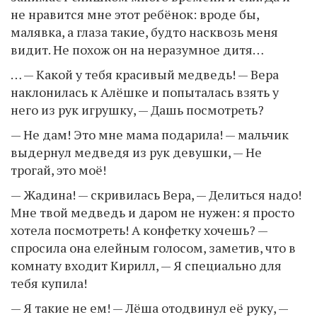
не нравится мне этот ребёнок: вроде бы,
малявка, а глаза такие, будто насквозь меня
видит. Не похож он на неразумное дитя…
… — Какой у тебя красивый медведь! — Вера
наклонилась к Алёшке и попыталась взять у
него из рук игрушку, — Дашь посмотреть?
— Не дам! Это мне мама подарила! — мальчик
выдернул медведя из рук девушки, — Не
трогай, это моё!
— Жадина! — скривилась Вера, — Делиться надо!
Мне твой медведь и даром не нужен: я просто
хотела посмотреть! А конфетку хочешь? —
спросила она елейным голосом, заметив, что в
комнату входит Кирилл, — Я специально для
тебя купила!
— Я такие не ем! — Лёша отодвинул её руку, —