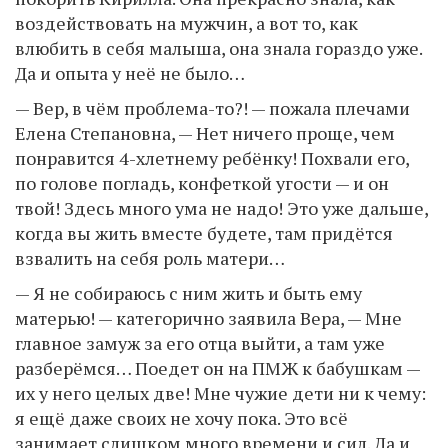
воздействовать на мужчин, а вот то, как
влюбить в себя малыша, она знала гораздо уже.
Да и опыта у неё не было…
— Вер, в чём проблема-то?! — пожала плечами
Елена Степановна, — Нет ничего проще, чем
понравится 4-хлетнему ребёнку! Похвали его,
по голове погладь, конфеткой угости — и он
твой! Здесь много ума не надо! Это уже дальше,
когда вы жить вместе будете, там придётся
взвалить на себя роль матери…
— Я не собираюсь с ним жить и быть ему
матерью! — категорично заявила Вера, — Мне
главное замуж за его отца выйти, а там уже
разберёмся… Поедет он на ПМЖ к бабушкам —
их у него целых две! Мне чужие дети ни к чему:
я ещё даже своих не хочу пока. Это всё
занимает слишком много времени и сил. Да и