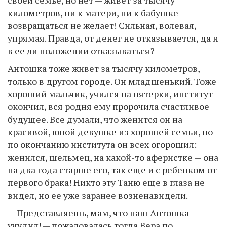
километров, ни к матери, ни к бабушке
возвращаться не желает! Сильная, волевая,
упрямая. Правда, от денег не отказывается, да и
в ее ли положении отказываться?
Антошка тоже живет за тысячу километров,
только в другом городе. Он младшенький. Тоже
хороший мальчик, учился на пятерки, институт
окончил, вся родня ему пророчила счастливое
будущее. Все думали, что женится он на
красивой, юной девушке из хорошей семьи, но
по окончанию института он всех огорошил:
женился, шельмец, на какой-то аферистке — она
на два года старше его, так еще и с ребенком от
первого брака! Никто эту Таню еще в глаза не
видел, но ее уже заранее возненавидели.
— Представляешь, мам, что наш Антошка
учудил! — пожаловалась тогда Вера по