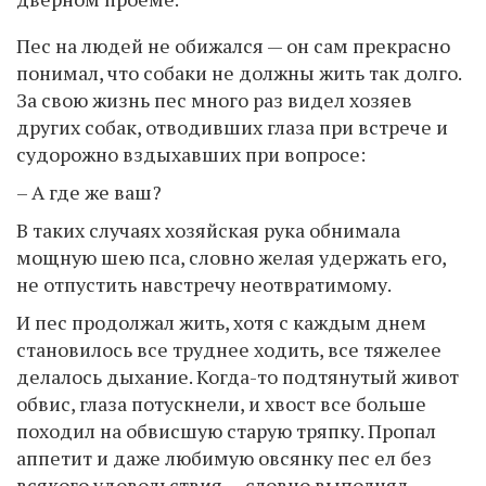
Пес на людей не обижался — он сам прекрасно
понимал, что собаки не должны жить так долго.
За свою жизнь пес много раз видел хозяев
других собак, отводивших глаза при встрече и
судорожно вздыхавших при вопросе:
– А где же ваш?
В таких случаях хозяйская рука обнимала
мощную шею пса, словно желая удержать его,
не отпустить навстречу неотвратимому.
И пес продолжал жить, хотя с каждым днем
становилось все труднее ходить, все тяжелее
делалось дыхание. Когда-то подтянутый живот
обвис, глаза потускнели, и хвост все больше
походил на обвисшую старую тряпку. Пропал
аппетит и даже любимую овсянку пес ел без
всякого удовольствия — словно выполнял