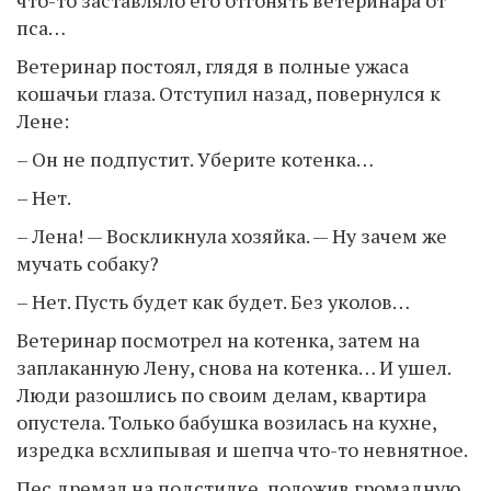
что-то заставляло его отгонять ветеринара от
пса…
Ветеринар постоял, глядя в полные ужаса
кошачьи глаза. Отступил назад, повернулся к
Лене:
– Он не подпустит. Уберите котенка…
– Нет.
– Лена! — Воскликнула хозяйка. — Ну зачем же
мучать собаку?
– Нет. Пусть будет как будет. Без уколов…
Ветеринар посмотрел на котенка, затем на
заплаканную Лену, снова на котенка… И ушел.
Люди разошлись по своим делам, квартира
опустела. Только бабушка возилась на кухне,
изредка всхлипывая и шепча что-то невнятное.
Пес дремал на подстилке, положив громадную