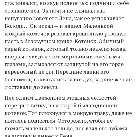
сталкивался, но звук полностью подчинил себе
сознание пса. Он почти не слышал как
испуганно зовет его Лена, как ее успокаивает
Володя… Он искал — и нашел. Маленький
мокрый комочек разевал крошечную розовую
пасть в беззвучном крике. Котенок. Обычный
серый котенок, который только неделю назад
впервые увидел этот мир своими голубыми
глазами, задыхался от затянутой на его горле
веревочный петли. Передние лапки его
беспомощно хватались за воздух, задние же еле
доставали до земли.
Пес одним движением мощных челюстей
перегрыз ветку, на которой был подвешен
котенок. Тот плюхнулся в мокрую траву, даже не
пытаясь подняться. Осторожно, чтобы не
помять маленькое тельце, пес взял его зубами
за шкирку и вынес к Лене.