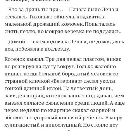
– Что за дрянь ты при… — Начала было Лена и
осеклась. Тихонько ойкнула, подхватила
маленькой дрожащий комочек. Попыталась
снять петлю, но мокрая веревка не поддалась.
– Домой! — скомандовала Лена и, не дожидаясь
пса, побежала к подъезду.
Котенок выжил. Три дня лежал пластом, никак
не реагируя на суету вокруг. Только жалобно
пищал, когда большой бородатый человек со
странной кличкой «Ветеринар» делал уколы
тонкой длинной иглой. На четвертый день,
завидев шприц, котенок заполз под диван, чем
вызвал сильное оживление среди людей. А еще
через неделю по квартире скакал озорной и
абсолютно здоровый кошачий ребенок. В меру
хулиганистый и непослушный. Но стоило псу