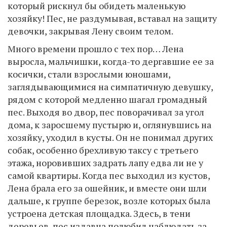
который рискнул бы обидеть маленькую
хозяйку! Пес, не раздумывая, вставал на защиту
девочки, закрывая Лену своим телом.
Много времени прошло с тех пор… Лена
выросла, мальчишки, когда-то дергавшие ее за
косички, стали взрослыми юношами,
заглядывающимися на симпатичную девушку,
рядом с которой медленно шагал громадный
пес. Выходя во двор, пес поворачивал за угол
дома, к заросшему пустырю и, оглянувшись на
хозяйку, уходил в кусты. Он не понимал других
собак, особенно брехливую таксу с третьего
этажа, норовивших задрать лапу едва ли не у
самой квартиры. Когда пес выходил из кустов,
Лена брала его за ошейник, и вместе они шли
дальше, к группе березок, возле которых была
устроена детская площадка. Здесь, в тени
деревьев, пес издавна полюбил наблюдать за