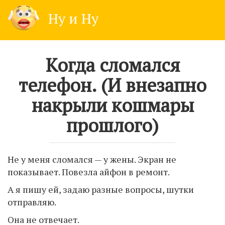
Skip
Ну и Ну
to
content
Когда сломался
телефон. (И внезапно
накрыли кошмары
прошлого)
Не у меня сломался — у жены. Экран не
показывает. Повезла айфон в ремонт.
А я пишу ей, задаю разные вопросы, шутки
отправляю.
Она не отвечает.