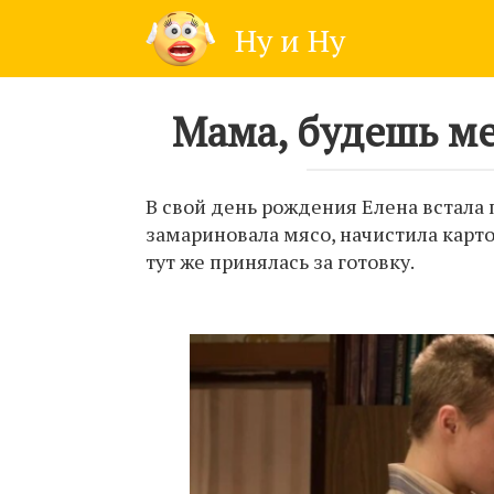
Skip
Ну и Ну
to
content
Мама, будешь ме
В свой день рождения Елена встала 
замариновала мясо, начистила карт
тут же принялась за готовку.