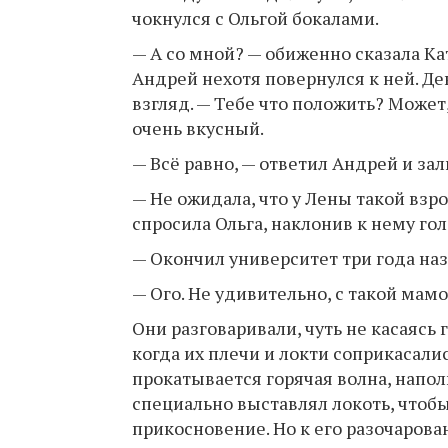
чокнулся с Ольгой бокалами.
— А со мной? — обиженно сказала Ка
Андрей нехотя повернулся к ней. Дев
взгляд. — Тебе что положить? Может,
очень вкусный.
— Всё равно, — ответил Андрей и за
— Не ожидала, что у Лены такой взр
спросила Ольга, наклонив к нему гол
— Окончил университет три года наз
— Ого. Не удивительно, с такой мамо
Они разговаривали, чуть не касаясь
когда их плечи и локти соприкасалис
прокатывается горячая волна, напо
специально выставлял локоть, чтоб
прикосновение. Но к его разочарова