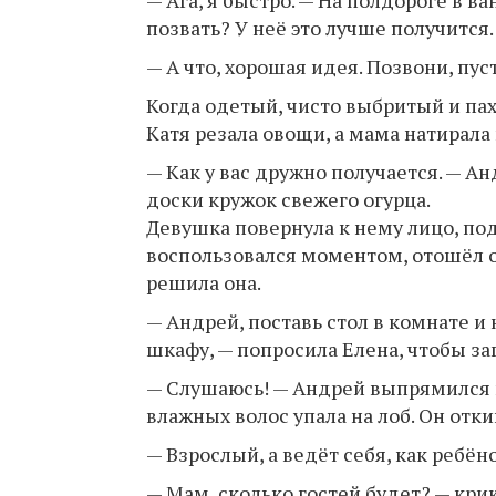
позвать? У неё это лучше получится.
— А что, хорошая идея. Позвони, пус
Когда одетый, чисто выбритый и п
Катя резала овощи, а мама натирал
— Как у вас дружно получается. — А
доски кружок свежего огурца.
Девушка повернула к нему лицо, под
воспользовался моментом, отошёл от
решила она.
— Андрей, поставь стол в комнате и 
шкафу, — попросила Елена, чтобы з
— Слушаюсь! — Андрей выпрямился п
влажных волос упала на лоб. Он отки
— Взрослый, а ведёт себя, как ребён
— Мам, сколько гостей будет? — кр