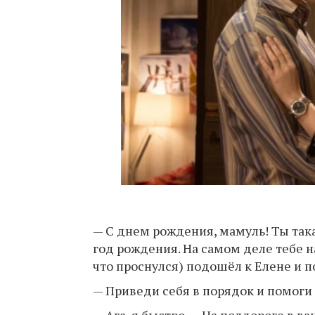
— С днем рождения, мамуль! Ты така
год рождения. На самом деле тебе н
что проснулся) подошёл к Елене и п
— Приведи себя в порядок и помоги м
— Ага, я быстро. — На полдороге в 