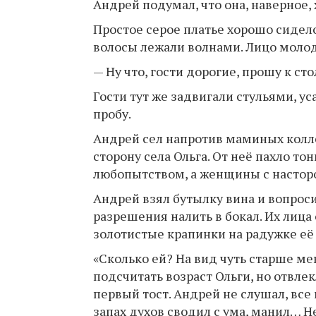
Андрей подумал, что она, наверное,
Простое серое платье хорошо сидел
волосы лежали волнами. Лицо моло
— Ну что, гости дорогие, прошу к сто
Гости тут же задвигали стульями, ус
пробу.
Андрей сел напротив маминых коллег
сторону села Ольга. От неё пахло т
любопытством, а женщины с настор
Андрей взял бутылку вина и вопрос
разрешения налить в бокал. Их лица 
золотистые крапинки на радужке её 
«Сколько ей? На вид чуть старше м
подсчитать возраст Ольги, но отвлек
первый тост. Андрей не слушал, все
запах духов сводил с ума, манил… 