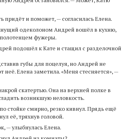
ть придёт и поможет, — согласилась Елена.
ахнущий одеколоном Андрей вошёл в кухню,
а полотенцем фужеры.
ндрей подошёл к Кате и стащил с разделочной
ставив губы для поцелуя, но Андрей не
 неё. Елена заметила. «Меня стесняется», —
накрой скатертью. Она на верхней полке в
агладить возникшую неловкость.
о стойке смирно, резко кивнул. Прядь ещё
нул её, тряхнув головой.
ок, — улыбнулась Елена.
икнул Андрей из комнаты?