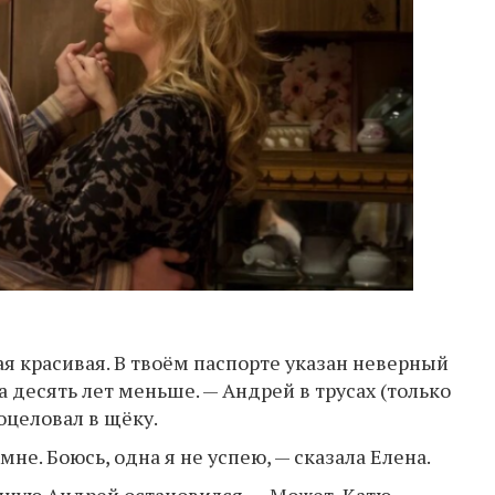
я красивая. В твоём паспорте указан неверный
а десять лет меньше. — Андрей в трусах (только
оцеловал в щёку.
не. Боюсь, одна я не успею, — сказала Елена.
ванную Андрей остановился. — Может, Катю