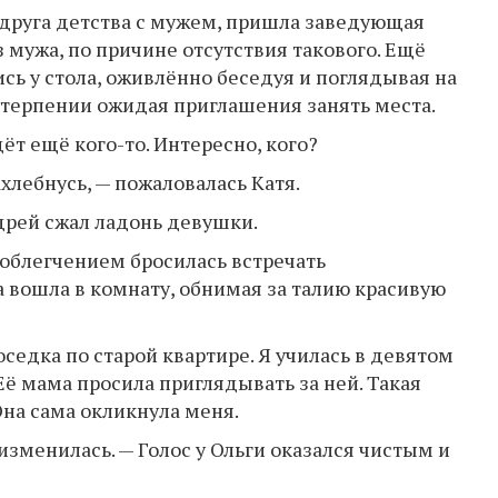
одруга детства с мужем, пришла заведующая
з мужа, по причине отсутствия такового. Ещё
ись у стола, оживлённо беседуя и поглядывая на
етерпении ожидая приглашения занять места.
ёт ещё кого-то. Интересно, кого?
ахлебнусь, — пожаловалась Катя.
дрей сжал ладонь девушки.
с облегчением бросилась встречать
а вошла в комнату, обнимая за талию красивую
оседка по старой квартире. Я училась в девятом
 Её мама просила приглядывать за ней. Такая
 Она сама окликнула меня.
е изменилась. — Голос у Ольги оказался чистым и