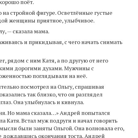
 хорошо поёт.
о на стройной фигуре. Осветлённые густые
дой женщины приятное, улыбчивое.
лу, — сказала мама.
аживаясь и прикидывая, с чего начать снимать
, рядом с ним Катя, а по другую от него
онкими дорогими духами. Мужчины с
оженностью поглядывали на неё.
ительно посмотрел на Ольгу, спрашивая
оказались так близко, что он разглядел
глаз. Она улыбнулась и кивнула.
еня. Но мама сказала…» Андрей попытался
ла Катя. Встал муж подруги и начал говорить
 мысли были заняты Ольгой. Она волновала его,
Не дождавшись окончания тоста, Андрей