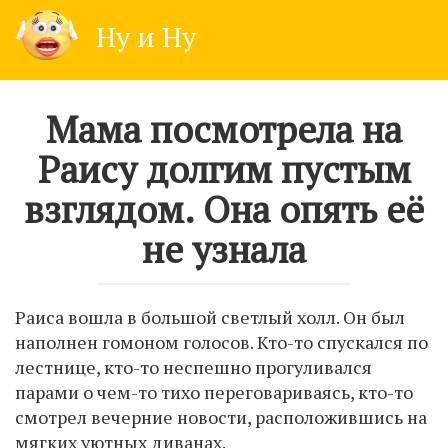
Skip
Ну и Ну
to
content
Мама посмотрела на
Раису долгим пустым
взглядом. Она опять её
не узнала
Раиса вошла в большой светлый холл. Он был
наполнен гомоном голосов. Кто-то спускался по
лестнице, кто-то неспешно прогуливался
парами о чем-то тихо переговариваясь, кто-то
смотрел вечерние новости, расположившись на
мягких уютных диванах.