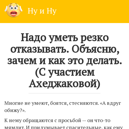
Skip
Ну и Ну
to
content
Надо уметь резко
отказывать. Объясню,
зачем и как это делать.
(С участием
Ахеджаковой)
Многие не умеют, боятся, стесняются. «А вдруг
обижу?».
К нему обращаются с просьбой — он что-то
мямлит. И придумывает спасительные, как ему