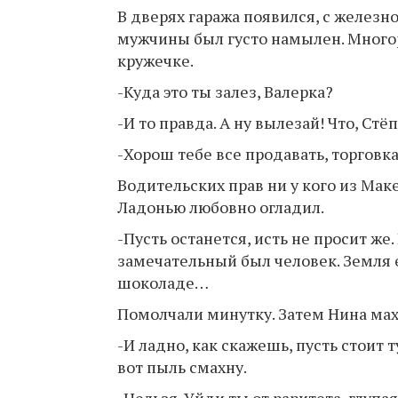
В дверях гаража появился, с железн
мужчины был густо намылен. Многор
кружечке.
-Куда это ты залез, Валерка?
-И то правда. А ну вылезай! Что, С
-Хорош тебе все продавать, торговка
Водительских прав ни у кого из Мак
Ладонью любовно огладил.
-Пусть останется, исть не просит же
замечательный был человек. Земля е
шоколаде…
Помолчали минутку. Затем Нина махн
-И ладно, как скажешь, пусть стоит т
вот пыль смахну.