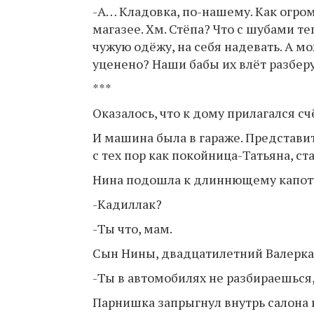
-А… Кладовка, по-нашему. Как огром
магазее. Хм. Стёпа? Что с шубами теп
чужую одёжу, на себя надевать. А м
уценено? Наши бабы их влёт разберу
***
Оказалось, что к дому прилагался счё
И машина была в гараже. Представит
с тех пор как покойница-Татьяна, ст
Нина подошла к длиннющему капоту
-Кадиллак?
-Ты что, мам.
Сын Нины, двадцатилетний Валерка
-Ты в автомобилях не разбираешься,
Парнишка запрыгнул внутрь салона и