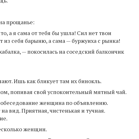
щь.
на прощанье:
о, а я сама от тебя бы ушла! Сил нет твои
 из себя барыню, а сама — буржуиха с рынка!
 хабалка, — покосилась на соседский балкончик
ают. Ишь как бликует там их бинокль.
ом, попивая свой успокоительный мятный чай.
 собеседование женщина по объявлению.
на вид. Приятная, чистенькая и тучная.
ие.
несколько женщин.