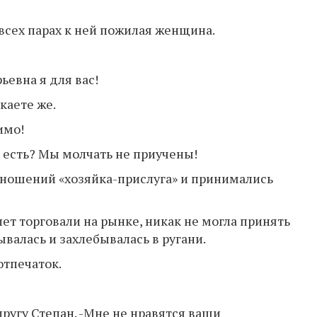
 всех парах к ней пожилая женщина.
ьевна я для вас!
каете же.
имо!
к есть? Мы молчать не приучены!
ношений «хозяйка-прислуга» и принимались
лет торговали на рынке, никак не могла принять
ывалась и захлебывалась в ругани.
отпечаток.
пругу Степан. -Мне не нравятся ваши