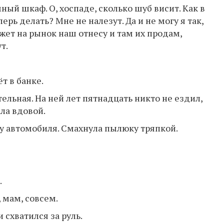
ный шкаф. О, хоспаде, сколько шуб висит. Как в
ерь делать? Мне не налезут. Да и не могу я так,
ожет на рынок наш отнесу и там их продам,
т.
т в банке.
ельная. На ней лет пятнадцать никто не ездил,
ала вдовой.
 автомобиля. Смахнула пылюку тряпкой.
.
 мам, совсем.
 схватился за руль.