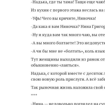
-Надька, где ты тама! Тащи еще чаю!
Из кухни с первого этажа неслась на
-Уфь! Чего вы кричите, Ниночка!
-Да кака я вам Ниночка? Нина Григор
-Ну и куда вам так много чаю, вы оте
-А вы много болтаете! Это недопуст
-А чи бы мне не «болтать», коль язы
Тут женщины выходили из рамок от
обыкновенно «лаяться».
Надька, с которой вместе с десяток 
свою новую роль прислуги. А всё заб
Так рыночная жизнь наложила свой 
***
-Нина, — недовольно поглядел на су