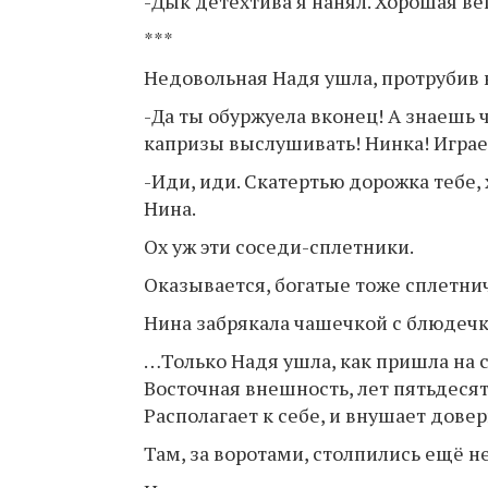
-Дык детехтива я нанял. Хорошая ве
***
Недовольная Надя ушла, протрубив 
-Да ты обуржуела вконец! А знаешь чт
капризы выслушивать! Нинка! Играет
-Иди, иди. Скатертью дорожка тебе,
Нина.
Ох уж эти соседи-сплетники.
Оказывается, богатые тоже сплетнич
Нина забрякала чашечкой с блюдечк
…Только Надя ушла, как пришла на
Восточная внешность, лет пятьдесят 
Располагает к себе, и внушает довер
Там, за воротами, столпились ещё 