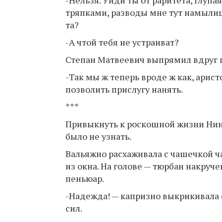
-Нельзя. Уйди ты от раритета, глупа
тряпками, разводы мне тут намылишь
та?
-А чтой тебя не устраиват?
Степан Матвеевич выпрямил вдруг г
-Так мы ж теперь вроде ж как, арист
позволить прислугу нанять.
***
Привыкнуть к роскошной жизни Нине
было не узнать.
Вальяжно расхаживала с чашечкой ч
из окна. На голове — тюрбан накру
пеньюар.
-Надежда! — капризно выкрикивала о
сил.