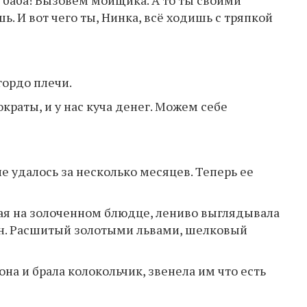
я баба! Вызовем мойщика. А то ты своими
. И вот чего ты, Нинка, всё ходишь с тряпкой
ордо плечи.
ократы, и у нас куча денег. Можем себе
 удалось за несколько месяцев. Теперь ее
ая на золоченном блюдце, лениво выглядывала
чен. Расшитый золотыми львами, шелковый
на и брала колокольчик, звенела им что есть