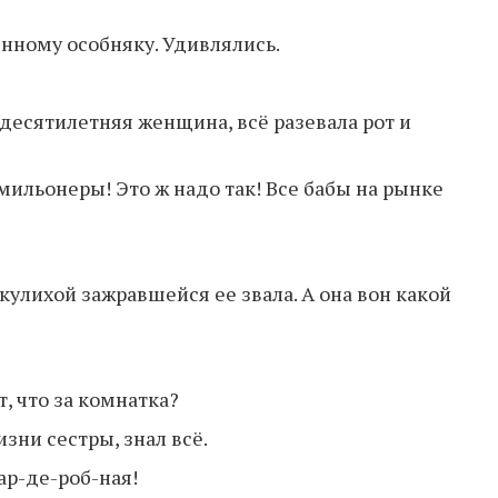
нному особняку. Удивлялись.
десятилетняя женщина, всё разевала рот и
 мильонеры! Это ж надо так! Все бабы на рынке
ркулихой зажравшейся ее звала. А она вон какой
т, что за комнатка?
изни сестры, знал всё.
ар-де-роб-ная!