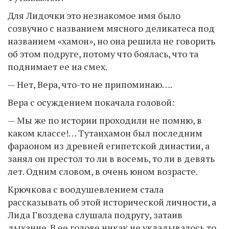
Для Лидочки это незнакомое имя было
созвучно с названием мясного деликатеса под
названием «хамон», но она решила не говорить
об этом подруге, потому что боялась, что та
поднимает ее на смех.
— Нет, Вера, что-то не припоминаю….
Вера с осуждением покачала головой:
— Мы же по истории проходили не помню, в
каком классе!… Тутанхамон был последним
фараоном из древней египетской династии, а
занял он престол то ли в восемь, то ли в девять
лет. Одним словом, в очень юном возрасте.
Крючкова с воодушевлением стала
рассказывать об этой исторической личности, а
Лида Гвоздева слушала подругу, затаив
дыхание. В ее голове никак не укладывалось то,