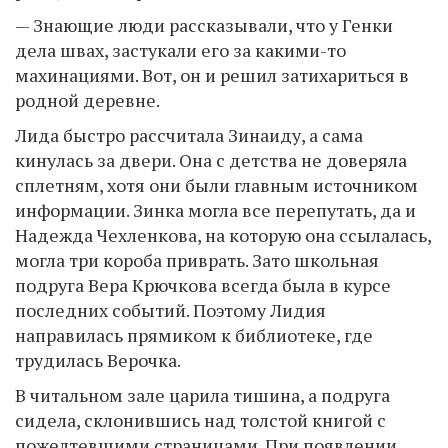
— Знающие люди рассказывали, что у Генки
дела швах, застукали его за какими-то
махинациями. Вот, он и решил затихариться в
родной деревне.
Лида быстро рассчитала Зинаиду, а сама
кинулась за двери. Она с детства не доверяла
сплетням, хотя они были главным источником
информации. Зинка могла все перепутать, да и
Надежда Чехленкова, на которую она ссылалась,
могла три короба приврать. Зато школьная
подруга Вера Крючкова всегда была в курсе
последних событий. Поэтому Лидия
направилась прямиком к библиотеке, где
трудилась Верочка.
В читальном зале царила тишина, а подруга
сидела, склонившись над толстой книгой с
пожелтевшими страницами. При появлении