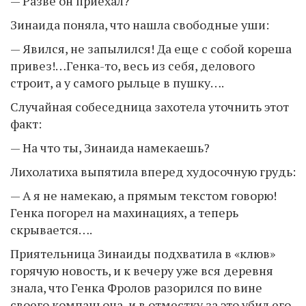
— Разве он приехал?
Зинаида поняла, что нашла свободные уши:
— Явился, не запылился! Да еще с собой кореша
привез!…Генка-то, весь из себя, делового
строит, а у самого рыльце в пушку….
Случайная собеседница захотела уточнить этот
факт:
— На что ты, Зинаида намекаешь?
Лихолатиха выпятила вперед худосочную грудь:
— А я не намекаю, а прямым текстом говорю!
Генка погорел на махинациях, а теперь
скрывается….
Приятельница Зинаиды подхватила в «клюв»
горячую новость, и к вечеру уже вся деревня
знала, что Генка Фролов разорился по вине
своего компаньона, и в отместку за это убил его.