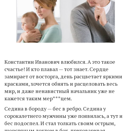
Константин Иванович влюбился. А это такое
счастье! И кто плавал — тот знает. Сердце
замирает от восторга, день расцветает яркими
красками, хочется обнять и расцеловать весь
мир, и даже ненавистный начальник уже не
кажется таким мер***цем.
Седина в бороду — бес в ребро. Седина у
сорокалетнего мужчины уже появилась, а тут и
бес подоспел. И стал толкать своим острым,
шерстяным локтем в бок, приговаривая