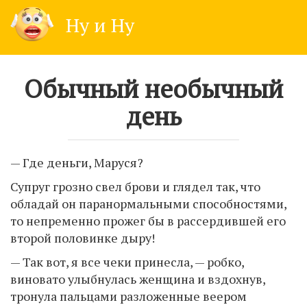
Skip
Ну и Ну
to
content
Обычный необычный
день
— Где деньги, Маруся?
Супруг грозно свел брови и глядел так, что
обладай он паранормальными способностями,
то непременно прожег бы в рассердившей его
второй половинке дыру!
— Так вот, я все чеки принесла, — робко,
виновато улыбнулась женщина и вздохнув,
тронула пальцами разложенные веером