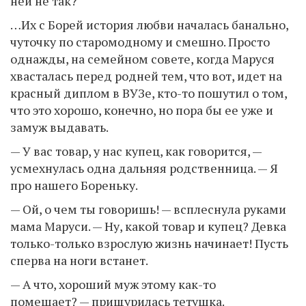
ней не так?
…Их с Борей история любви началась банально,
чуточку по старомодному и смешно. Просто
однажды, на семейном совете, когда Маруся
хвасталась перед родней тем, что вот, идет на
красный диплом в ВУЗе, кто-то пошутил о том,
что это хорошо, конечно, но пора бы ее уже и
замуж выдавать.
— У вас товар, у нас купец, как говорится, —
усмехнулась одна дальняя родственница. — Я
про нашего Бореньку.
— Ой, о чем ты говоришь! — всплеснула руками
мама Маруси. — Ну, какой товар и купец? Девка
только-только взрослую жизнь начинает! Пусть
сперва на ноги встанет.
— А что, хороший муж этому как-то
помешает? — прищурилась тетушка.