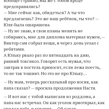
вообще странно, мы же с тобой вроде
предохранялись?
— Мне сейчас как, обидеться? А ты что
предлагаешь? Это же наш ребёнок, ты что? —
Юля была ошарашена.
— Ну не знаю, я свои планы менять не
собираюсь, мне для диплома материал нужен, —
Виктор сам собрал вещи, и через день уехал с
ребятами.
А Юльку рвало раз по пятнадцать на дню,
ранний токсикоз. Говорят есть мужья, что
завтрак в постель приносят, если лежа поесть,
то не так тошнит. Но это не про Юльку…
— Ну мам, теперь рассказывай про носик, как
папа сказал? — просила продолжения Настя.
— И вот нас с тобой выписали из роддома, а
папа нас встречал. Он как уголок приоткрыл, как
увидел тебя, и говорит, — Ой какая