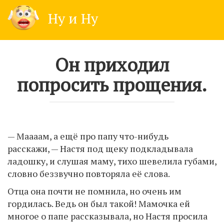
Skip
Ну и Ну
to
content
Он приходил
попросить прощения.
— Маааам, а ещё про папу что-нибудь
расскажи, — Настя под щеку подкладывала
ладошку, и слушая маму, тихо шевелила губами,
словно беззвучно повторяла её слова.
Отца она почти не помнила, но очень им
гордилась. Ведь он был такой! Мамочка ей
многое о папе рассказывала, но Настя просила