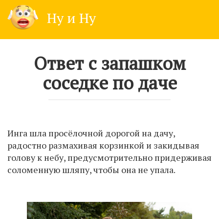
Skip
Ну и Ну
to
content
Ответ с запашком
соседке по даче
Инга шла просёлочной дорогой на дачу,
радостно размахивая корзинкой и закидывая
голову к небу, предусмотрительно придерживая
соломенную шляпу, чтобы она не упала.