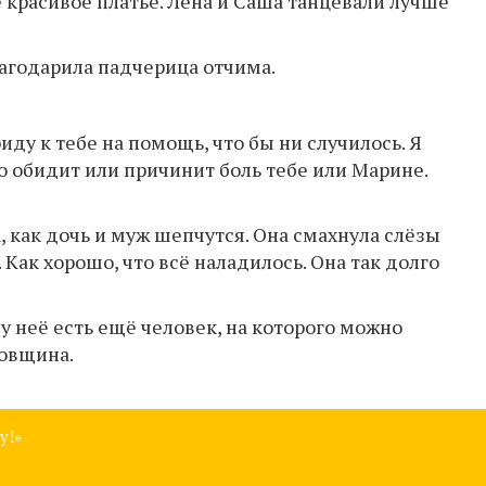
 красивое платье. Лена и Саша танцевали лучше
лагодарила падчерица отчима.
риду к тебе на помощь, что бы ни случилось. Я
о обидит или причинит боль тебе или Марине.
, как дочь и муж шепчутся. Она смахнула слёзы
 Как хорошо, что всё наладилось. Она так долго
 у неё есть ещё человек, на которого можно
цовщина.
у!»