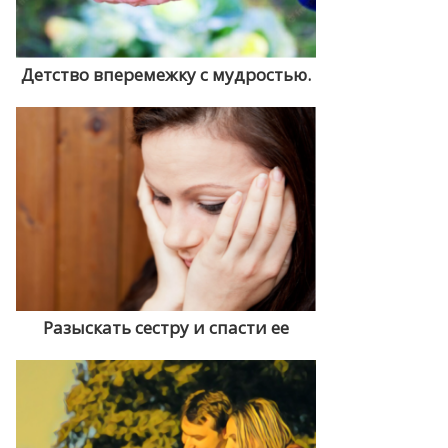
Детство вперемежку с мудростью.
Разыскать сестру и спасти ее