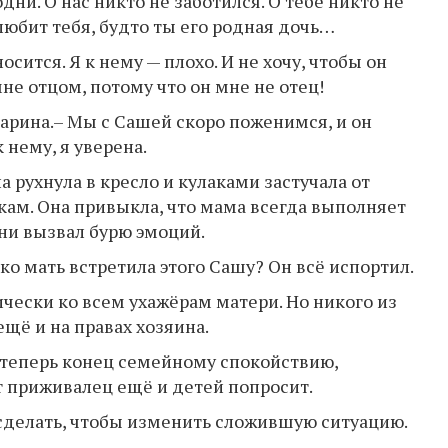
ни. О нас никто не заботился. О тебе никто не
любит тебя, будто ты его родная дочь…
носится. Я к нему — плохо. И не хочу, чтобы он
мне отцом, потому что он мне не отец!
Марина.– Мы с Сашей скоро поженимся, и он
 нему, я уверена.
 рухнула в кресло и кулаками застучала от
ам. Она привыкла, что мама всегда выполняет
зни вызвал бурю эмоций.
о мать встретила этого Сашу? Он всё испортил.
чески ко всем ухажёрам матери. Но никого из
ещё и на правах хозяина.
и теперь конец семейному спокойствию,
т приживалец ещё и детей попросит.
 сделать, чтобы изменить сложившую ситуацию.