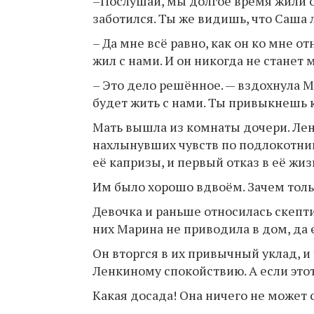
–Послушай, мы долгое время жили од
заботился. Ты же видишь, что Саша 
– Да мне всё равно, как он ко мне от
жил с нами. И он никогда не станет 
– Это дело решённое. — вздохнула 
будет жить с нами. Ты привыкнешь к
Мать вышла из комнаты дочери. Лена
нахлынувших чувств по подлокотник
её капризы, и первый отказ в её жи
Им было хорошо вдвоём. Зачем тольк
Девочка и раньше относилась скепти
них Марина не приводила в дом, да 
Он вторгся в их привычный уклад, 
Ленкиному спокойствию. А если это
Какая досада! Она ничего не может