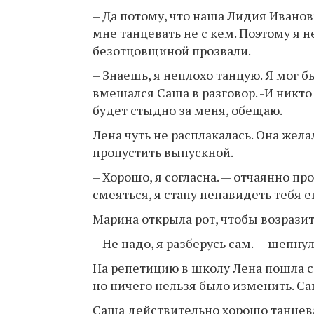
– Да потому, что наша Лидия Иванов
мне танцевать не с кем. Поэтому я н
безотцовщиной прозвали.
– Знаешь, я неплохо танцую. Я мог б
вмешался Саша в разговор. -И никто
будет стыдно за меня, обещаю.
Лена чуть не расплакалась. Она жела
пропустить выпускной.
– Хорошо, я согласна. — отчаянно пр
смеяться, я стану ненавидеть тебя е
Марина открыла рот, чтобы возразить
– Не надо, я разберусь сам. — шепну
На репетицию в школу Лена пошла с 
но ничего нельзя было изменить. С
Саша действительно хорошо танцевал