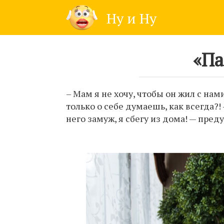
Skip
Ну и Ну
to
content
«Па
– Мам я не хочу, чтобы он жил с нам
только о себе думаешь, как всегда?!
него замуж, я сбегу из дома! — пред