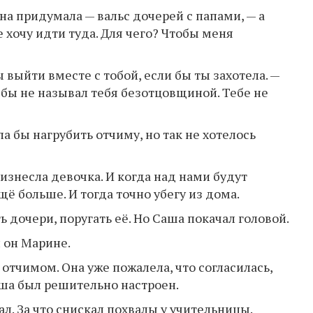
на придумала — вальс дочерей с папами, — а
е хочу идти туда. Для чего? Чтобы меня
ы выйти вместе с тобой, если бы ты захотела. —
 бы не называл тебя безотцовщиной. Тебе не
ла бы нагрубить отчиму, но так не хотелось
оизнесла девочка. И когда над нами будут
щё больше. И тогда точно убегу из дома.
 дочери, поругать её. Но Саша покачал головой.
л он Марине.
отчимом. Она уже пожалела, что согласилась,
аша был решительно настроен.
. За что снискал похвалы у учительницы.