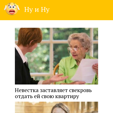
Skip
Ну и Ну
to
content
Невестка заставляет свекровь
отдать ей свою квартиру