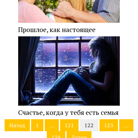
Прошлое, как настоящее
Счастье, когда у тебя есть семья
Навигация
Назад
1
…
121
122
123
…
по
записям
138
Далее