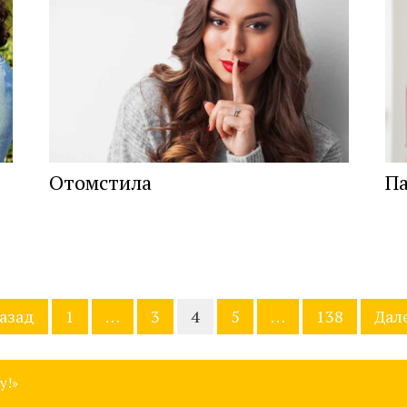
Отомстила
П
азад
1
…
3
4
5
…
138
Дал
у!»