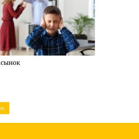
асынок
ее