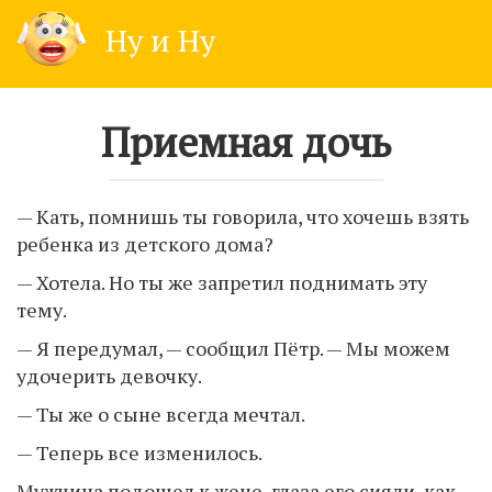
Skip
Ну и Ну
to
content
Приемная дочь
— Кать, помнишь ты говорила, что хочешь взять
ребенка из детского дома?
— Хотела. Но ты же запретил поднимать эту
тему.
— Я передумал, — сообщил Пётр. — Мы можем
удочерить девочку.
— Ты же о сыне всегда мечтал.
— Теперь все изменилось.
Мужчина подошел к жене, глаза его сияли, как