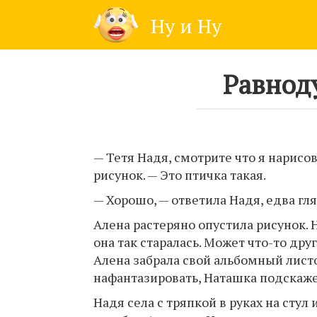
Skip
Ну и Ну
to
content
Равнод
— Тетя Надя, смотрите что я нарисо
рисунок. — Это птичка такая.
— Хорошо, — ответила Надя, едва гля
Алена растеряно опустила рисунок. 
она так старалась. Может что-то дру
Алена забрала свой альбомный листо
нафантазировать, Наташка подскажет
Надя села с тряпкой в руках на стул