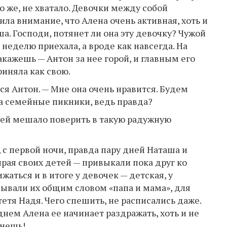
о же, не хватало. Девочки между собой
ла внимание, что Алена очень активная, хоть и
ша. Господи, потянет ли она эту девочку? Чужой
 неделю приехала, а вроде как навсегда. На
акажешь — Антон за нее горой, и главным его
иняла как свою.
ся Антон. — Мне она очень нравится. Будем
на семейные пикники, ведь правда?
о ей мешало поверить в такую радужную
 с первой ночи, правда пару дней Наташа и
ирая своих детей — привыкали пока друг ко
жаться и в итоге у девочек — детская, у
зывали их общим словом «папа и мама», для
етя Надя. Чего спешить, не расписались даже.
днем Алена ее начинает раздражать, хоть и не
анешь!