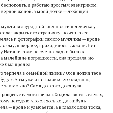
 беспокоить, я работаю простым электриком.
 верной женой, а моей дочке — любящей
— мужчина заурядной внешности и девочка у
тела закрыть его страничку, но что-то ее
релась к фотографии самого мужчины — вроде
ло ему, наверное, приходилось в жизни. Нет
 у Наташи тоже не очень сладко было в
за малейшие погрешности, она прощала, но
же был предел.
его терпела в семейной жизни? Он в ножки тебе
буду!». А ты уже и по головке его гладишь,
ве так можно? Сама до этого дотянула.
прощать с самого начала. Ходила часто в слезах,
тому негодяю, что он хоть когда-нибудь
ела — вроде и улыбается, а в глазах одна тоска,