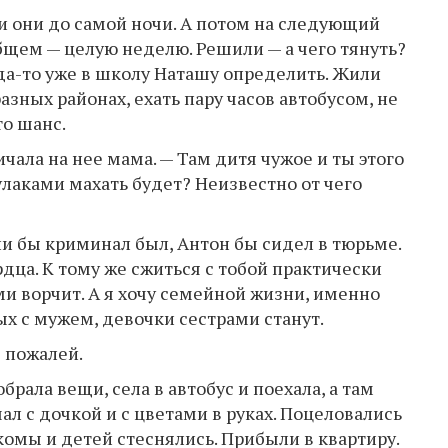
и они до самой ночи. А потом на следующий
бщем — целую неделю. Решили — а чего тянуть?
да-то уже в школу Наташу определить. Жили
разных районах, ехать пару часов автобусом, не
то шанс.
ичала на нее мама. — Там дитя чужое и ты этого
улаками махать будет? Неизвестно от чего
ли бы криминал был, Антон бы сидел в тюрьме.
рдца. К тому же сжиться с тобой практически
и ворчит. А я хочу семейной жизни, именно
х с мужем, девочки сестрами станут.
е пожалей.
брала вещи, села в автобус и поехала, а там
ал с дочкой и с цветами в руках. Поцеловались
комы и детей стеснялись. Прибыли в квартиру.