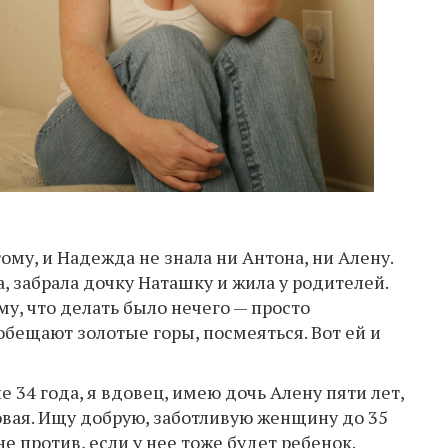
ому, и Надежда не знала ни Антона, ни Алену.
, забрала дочку Наташку и жила у родителей.
му, что делать было нечего — просто
обещают золотые горы, посмеяться. Вот ей и
 34 года, я вдовец, имею дочь Алену пяти лет,
новая. Ищу добрую, заботливую женщину до 35
не против, если у нее тоже будет ребенок.