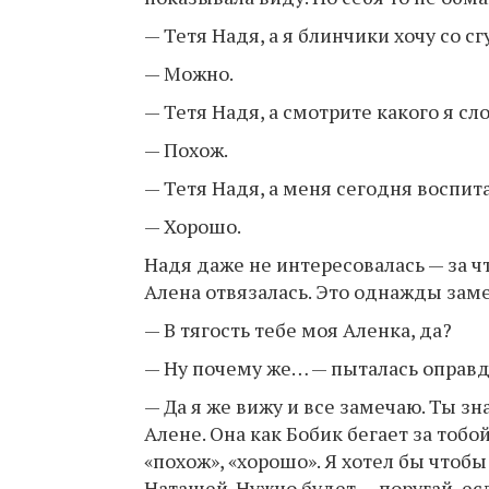
— Тетя Надя, а я блинчики хочу со
— Можно.
— Тетя Надя, а смотрите какого я сл
— Похож.
— Тетя Надя, а меня сегодня воспит
— Хорошо.
Надя даже не интересовалась — за ч
Алена отвязалась. Это однажды зам
— В тягость тебе моя Аленка, да?
— Ну почему же… — пыталась оправд
— Да я же вижу и все замечаю. Ты зн
Алене. Она как Бобик бегает за тобой
«похож», «хорошо». Я хотел бы чтобы
Наташей. Нужно будет — поругай, ес