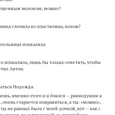
 сгущенным молоком, можно?
оника слепила из пластилина, похож?
ательница похвалила.
то похвалила, лишь бы только ответить, чтобы
етил Антон.
аться Надежда.
аешь, именно этого я и боялся — равнодушия к
, очень старается понравиться, а ты: «можно»,
 ты на равных была с моей дочкой, вот — как с
ли шалит, но и приласкай ее лишний раз,