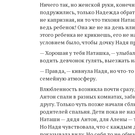
Ничего так, но женской руки, конечн
подружились, только Надежда обрати
не капризная, ни то что тихоня Ната
ведь ребенок! Она же не на день или
этого ребенка не крикнешь, его не н
условием было, чтобы дочку Надя пр
— Хорошая у тебя Наташка, — улыбал
водить девчонок гулять, выезжать 
— Правда, — кивнула Надя, но что-т
семейную атмосферу.
Влюбленность возникла почти сразу,
Антон спали в разных комнатах, заб
другу. Только чуть позже начали сбли
родителей спальня. Дети пока не на
Наташи — дядя Антон, для Алены — т
Но Надя чувствовала, что с каждым 
показывала виду. Но себя то не обм