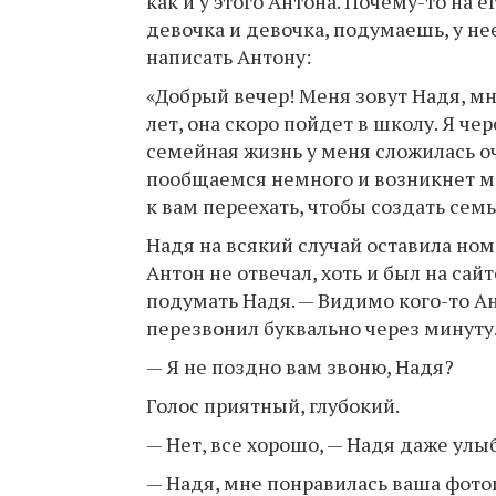
как и у этого Антона. Почему-то на 
девочка и девочка, подумаешь, у не
написать Антону:
«Добрый вечер! Меня зовут Надя, мне
лет, она скоро пойдет в школу. Я че
семейная жизнь у меня сложилась оч
пообщаемся немного и возникнет ме
к вам переехать, чтобы создать семью
Надя на всякий случай оставила ном
Антон не отвечал, хоть и был на сайте
подумать Надя. — Видимо кого-то Ан
перезвонил буквально через минуту
— Я не поздно вам звоню, Надя?
Голос приятный, глубокий.
— Нет, все хорошо, — Надя даже улы
— Надя, мне понравилась ваша фот