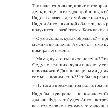
Так начался диалог, причем говорил
день, и еще на следующий день, в о
Надо съезжаться, тем более надо ку
Надя и Антон в одной области, но в 
получится — разбегутся. Хоть какой-
— С ума сошла, куда собралась? — кр
мужика не знаешь! А если он тоже к
померла его жена.
— Мама, ну что ты такое несешь? Ес
Я еду по велению души и по зову се
невозможно! Да и папа целыми дням
семьи — понимаешь? Чтобы на равны
— Ну тогда поезжай, только потом н
Надя была уверена — не пожалеет. Со
дальше будь что будет. Антон встреч
как-то неловко, потому что малозна