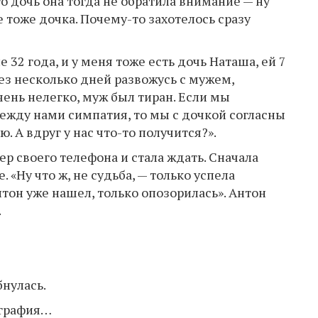
его дочь она тогда не обратила внимание — ну
е тоже дочка. Почему-то захотелось сразу
 32 года, и у меня тоже есть дочь Наташа, ей 7
рез несколько дней развожусь с мужем,
ень нелегко, муж был тиран. Если мы
жду нами симпатия, то мы с дочкой согласны
. А вдруг у нас что-то получится?».
ер своего телефона и стала ждать. Сначала
. «Ну что ж, не судьба, — только успела
тон уже нашел, только опозорилась». Антон
.
бнулась.
ография…