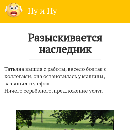
Skip
Ну и Ну
to
content
Разыскивается
наследник
Татьяна вышла с работы, весело болтая с
коллегами, она остановилась у машины,
зазвонил телефон.
Ничего серьёзного, предложение услуг.