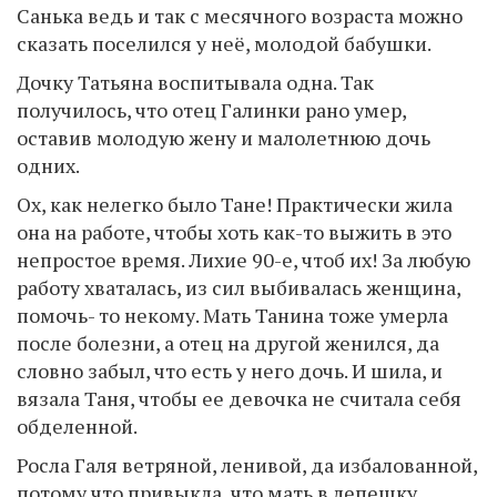
Санька ведь и так с месячного возраста можно
сказать поселился у неё, молодой бабушки.
Дочку Татьяна воспитывала одна. Так
получилось, что отец Галинки рано умер,
оставив молодую жену и малолетнюю дочь
одних.
Ох, как нелегко было Тане! Практически жила
она на работе, чтобы хоть как-то выжить в это
непростое время. Лихие 90-е, чтоб их! За любую
работу хваталась, из сил выбивалась женщина,
помочь- то некому. Мать Танина тоже умерла
после болезни, а отец на другой женился, да
словно забыл, что есть у него дочь. И шила, и
вязала Таня, чтобы ее девочка не считала себя
обделенной.
Росла Галя ветряной, ленивой, да избалованной,
потому что привыкла, что мать в лепешку