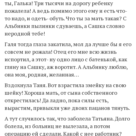
ты, Галька! Три тысячи на дорогу ребенку
пожалела! А ведь помимо этого ему и есть что-
то надо, и одеть- обуть. Что ты за мать такая? С
Альбинки пылинки сдуваешь, а Сашка словно
неродной тебе!
Галя тогда глаза закатила, мол да лучше бы я его
совсем не рожала! Отец его мне всю жизнь
испортил, а этот- ну одно лицо с батенькой, как
гляну на Сашку, аж воротит. А Альбинку люблю,
она моя, родная, желанная…
Вздохнула Таня. Вот взрастила змейку на свою
шейку! Хороша мать, от сына собственного
открестилась! Да ладно, пока силы есть,
вырастим, привыкли уже двоих пацанов тянуть.
А тут случилось так, что заболела Татьяна. Долго
болела, из больниц не вылезала, а потом
операцию ей сделали. Какой с нее работник?