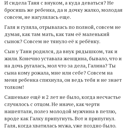
И сидела Таня с внуком, а куда деваться? Не
бросишь же ребенка, да и дочку жалко, молодая
совсем, не нагулялась еще.
Галя и гуляла, отрывалась по полной, совсем не
думая, как там мать, как там её маленький
сынок? Совсем не тянуло её к ребёнку.
Сын у Тани родился, да внук рядышком, так и
жили. Конечно уставала женщина, бывало, что и
на дочь ругалась, мол что за дела, Галина? Ты
сына кому рожала, мне или себе? Совсем на
меня ребенка спихнула, он ведь тебя и не знает
толком!
Сашеньке ещё и 2 лет не было, когда несчастье
случилось с отцом. Не иначе, как черти
нашептали, полез молодой мужчина в петлю,
вроде как Галку припугнуть. Вот и припугнул.
Галя, когда хватилась мужа, уже поздно было.