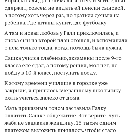
Ворчала Галя, да понимала, что если мать слово
сдержит, совсем не видать ей пенсии сыновой,
а потому хоть через раз, но тратила деньги на
ребенка. Где штаны купит, где футболку.
А там и новая любовь у Гали приключилась, и
снова сын на второй план отошел, и вспоминали
о нем только тогда, когда помощь была нужна.
Сашка учился слабенько, экзамены после 9-го
класса еле сдал, а потому решил, мол нет, не
пойду в 10-й класс, поступать поеду.
К этому времени училище в городке уже
закрыли, и пришлось вчерашнему школьнику
ехать учиться далеко от дома.
Мать приказным тоном заставила Галку
оплатить Сашке общежитие. Вот верите- чуть
жаба не задавила женщину, 15 тысяч одним
платежом выложить пришлось, чтобы стало