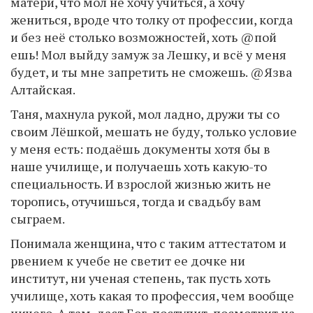
матери, что мол не хочу учиться, а хочу
жениться, вроде что толку от профессии, когда
и без неё столько возможностей, хоть @пой
ешь! Мол выйду замуж за Лешку, и всё у меня
будет, и ты мне запретить не сможешь. @Язва
Алтайская.
Таня, махнула рукой, мол ладно, дружи ты со
своим Лёшкой, мешать не буду, только условие
у меня есть: подаёшь документы хотя бы в
наше училище, и получаешь хоть какую-то
специальность. И взрослой жизнью жить не
торопись, отучишься, тогда и свадьбу вам
сыграем.
Понимала женщина, что с таким аттестатом и
рвением к учебе не светит ее дочке ни
институт, ни ученая степень, так пусть хоть
училище, хоть какая то профессия, чем вообще
ничего. А там, даст Бог, поступит, посмотрит на