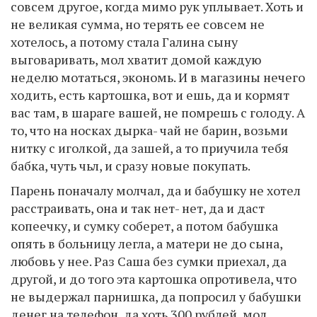
совсем другое, когда мимо рук уплывает. Хоть и
не великая сумма, но терять ее совсем не
хотелось, а потому стала Галина сыну
выговаривать, мол хватит домой каждую
неделю мотаться, экономь. И в магазины нечего
ходить, есть картошка, вот и ешь, да и кормят
вас там, в шараге вашей, не помрешь с голоду. А
то, что на носках дырка- чай не барин, возьми
нитку с иголкой, да зашей, а то приучила тебя
бабка, чуть чьл, и сразу новые покупать.
Парень поначалу молчал, да и бабушку не хотел
расстраивать, она и так нет- нет, да и даст
копеечку, и сумку соберет, а потом бабушка
опять в больницу легла, а матери не до сына,
любовь у нее. Раз Саша без сумки приехал, да
другой, и до того эта картошка опротивела, что
не выдержал парнишка, да попросил у бабушки
денег на телефон, да хоть 300 рублей, мол