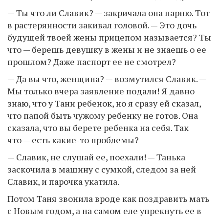
— Ты что ли Славик? — закричала она парню. Тот
в растерянности закивал головой. — Это дочь
будущей твоей жены прицепом называется? Ты
что — берешь девушку в жены и не знаешь о ее
прошлом? Даже паспорт ее не смотрел?
— Да вы что, женщина? — возмутился Славик. —
Мы только вчера заявление подали! Я давно
знаю, что у Тани ребенок, но я сразу ей сказал,
что папой быть чужому ребенку не готов. Она
сказала, что вы берете ребенка на себя. Так
что — есть какие-то проблемы?
— Славик, не слушай ее, поехали! — Танька
заскочила в машину с сумкой, следом за ней
Славик, и парочка укатила.
Потом Таня звонила вроде как поздравить мать
с Новым годом, а на самом еле упрекнуть ее в