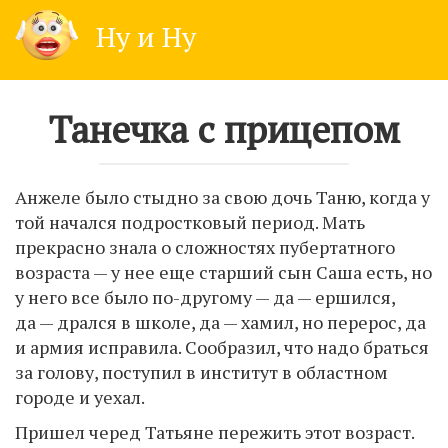
Skip
Ну и Ну
to
content
Танечка с прицепом
Анжеле было стыдно за свою дочь Таню, когда у
той начался подростковый период. Мать
прекрасно знала о сложностях пубертатного
возраста — у нее еще старший сын Саша есть, но
у него все было по-другому — да — ершился,
да — дрался в школе, да — хамил, но перерос, да
и армия исправила. Сообразил, что надо браться
за голову, поступил в институт в областном
городе и уехал.
Пришел черед Татьяне пережить этот возраст.