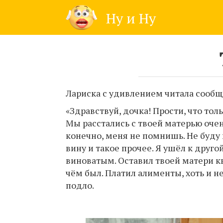
Skip
Ну и Ну
to
content
Лариска с удивлением читала сооб
«Здравствуй, дочка! Прости, что тол
Мы расстались с твоей матерью очень
конечно, меня не помнишь. Не буду 
вину и такое прочее. Я ушёл к друг
виноватым. Оставил твоей матери кв
чём был. Платил алименты, хоть и н
подло.