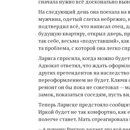
сначала нужно всё досконально выя
На следующий день она поехала на в
мужчина, одетый слегка небрежно, 
подтвердил всё, что написал отец, 
будущую квартиру, открыл дверь, пр
так себе, весьма «подуставший», ка
та проблема, с которой она легко сп
Лариса спросила, когда можно буде
Адвокат ответил, что ждать оформл
других претендентов на наследство не
переоформлением не будет. Ключи о
ремонт он бы пока не советовал — 
замок, показаться соседям, пусть ви
Теперь Лариске предстояло сообщить
Иркой будет не так комфортно, как е
полегче станет. Мать отреагировала 
– А почему Виктор делает это всё че