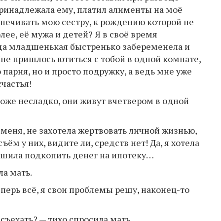
принадлежала ему, платил алименты на моё
печивать мою сестру, к рождению которой не
лее, её мужа и детей? Я в своё время
гда младшенькая быстренько забеременела и
не пришлось ютиться с тобой в одной комнате,
о парня, но и просто подружку, а ведь мне уже
счастья!
тоже несладко, они живут вчетвером в одной
т меня, не захотела жертвовать личной жизнью,
ъём у них, видите ли, средств нет! Да, я хотела
решила подкопить денег на ипотеку…
ла мать.
теперь всё, я свои проблемы решу, наконец-то
 съехать? — тихо спросила мать.