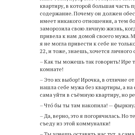
квартиру, в которой большая часть 
содержание. Почему он должен обес
имеет никакого отношения, а тем бо
заморозила свою личную жизнь, ко
привела к нам домой своего мужа. М
я не могла привести к себе не тольк
22, и тоже, знаешь, хочется личного 
– Как ты можешь так говорить! Ире 
комнате!
– Это их выбор! Ирочка, в отличие о
нашла себе мужа без квартиры, а на с
сама уйти в съёмную квартиру, но 
– Что́ бы ты там накопила! — фыркну
– Да, верно, это я погорячилась. Но 
съеду из этой коммуналки!
– Ты хочешь оставить нас тут, а сама