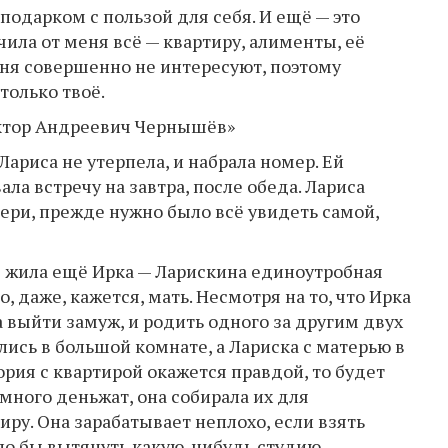
одарком с пользой для себя. И ещё — это
чила от меня всё — квартиру, алименты, её
ня совершенно не интересуют, поэтому
только твоё.
Виктор Андреевич Чернышёв»
ариса не утерпела, и набрала номер. Ей
ла встречу на завтра, после обеда. Лариса
ери, прежде нужно было всё увидеть самой,
 жила ещё Ирка — Ларискина единоутробная
то, даже, кажется, мать. Несмотря на то, что Ирка
а выйти замуж, и родить одного за другим двух
ись в большой комнате, а Лариска с матерью в
ория с квартирой окажется правдой, то будет
много деньжат, она собирала их для
иру. Она зарабатывает неплохо, если взять
ыло бы вытянуть какую-нибудь студию…