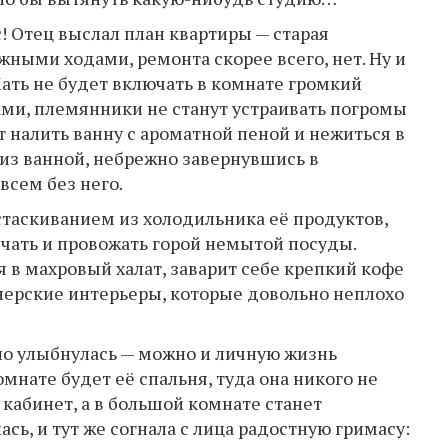
с! Отец выслал план квартиры — старая
ными ходами, ремонта скорее всего, нет. Ну и
 Мать не будет включать в комнате громкий
ми, племянники не станут устраивать погромы
ет налить ванну с ароматной пеной и нежиться в
 из ванной, небрежно завернувшись в
всем без него.
стаскиванием из холодильника её продуктов,
ечать и провожать горой немытой посуды.
 в махровый халат, заварит себе крепкий кофе
йнерские интерьеры, которые довольно неплохо
но улыбнулась — можно и личную жизнь
мнате будет её спальня, туда она никого не
 кабинет, а в большой комнате станет
сь, и тут же согнала с лица радостную гримасу: