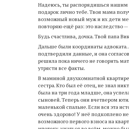
Надеюсь, ты распорядишься нашим п
подарок лично тебе. Твоя мама полу
возможный новый муж и их дети ме
повторяю ещё раз: это наследство — 
Будь счастлива, дочка. Твой папа 
Дальше были координаты адвоката. Л
подтвердили данные, и она согласова
решила пока ничего не говорить мат
утрясти все факты.
В маминой двухкомнатной квартире
сестра. Кто был её отец, не знал ник
была на три года младше, она успел
сыновей. Теперь они вчетвером ютил
маленькой спальне. Если вся эта ист
очень здорово! У неё подкоплено не
возможного первого взноса на кварт
ипотеку, ужаться во всём, можно б