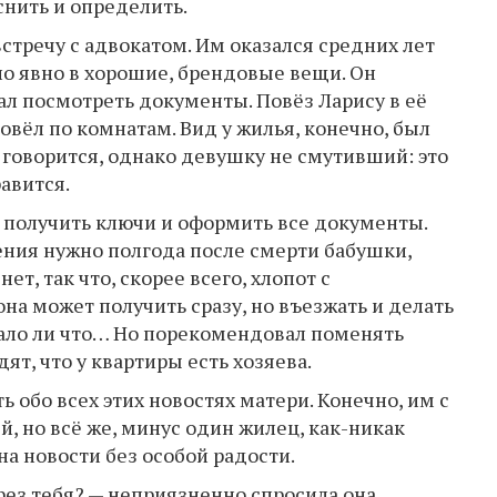
снить и определить.
стречу с адвокатом. Им оказался средних лет
но явно в хорошие, брендовые вещи. Он
дал посмотреть документы. Повёз Ларису в её
овёл по комнатам. Вид у жилья, конечно, был
к говорится, однако девушку не смутивший: это
равится.
т получить ключи и оформить все документы.
ения нужно полгода после смерти бабушки,
т, так что, скорее всего, хлопот с
на может получить сразу, но въезжать и делать
мало ли что… Но порекомендовал поменять
дят, что у квартиры есть хозяева.
 обо всех этих новостях матери. Конечно, им с
й, но всё же, минус один жилец, как-никак
на новости без особой радости.
рез тебя? — неприязненно спросила она.