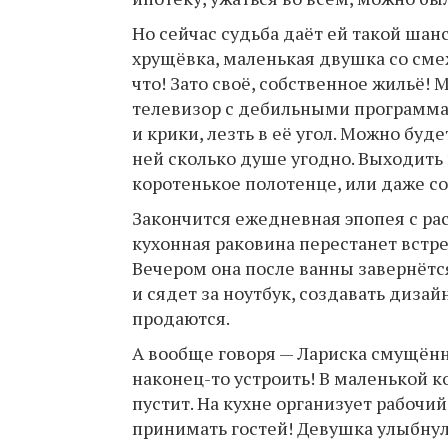
Но сейчас судьба даёт ей такой шан
хрущёвка, маленькая двушка со смеж
что! Зато своё, собственное жильё!
телевизор с дебильными программа
и крики, лезть в её угол. Можно буд
ней сколько душе угодно. Выходить
коротенькое полотенце, или даже со
Закончится ежедневная эпопея с ра
кухонная раковина перестанет встр
Вечером она после ванны завернётся
и сядет за ноутбук, создавать диза
продаются.
А вообще говоря — Лариска смущён
наконец-то устроить! В маленькой ко
пустит. На кухне организует рабочий
принимать гостей! Девушка улыбнула