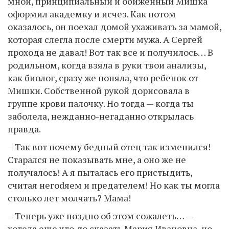
мной, принципиальный и обиженный Мишка
оформил академку и исчез. Как потом
оказалось, он поехал домой ухаживать за мамой,
которая слегла после смерти мужа. А Сергей
прохода не давал! Вот так все и получилось… В
родильном, когда взяла в руки твои анализы,
как биолог, сразу же поняла, что ребенок от
Мишки. Собственной рукой дорисовала в
группе крови палочку. Но тогда — когда ты
заболела, нежданно-негаданно открылась
правда.
– Так вот почему бедный отец так изменился!
Старался не показывать мне, а оно же не
получалось! А я пыталась его пристыдить,
считая негоdяем и предателем! Но как ты могла
столько лет молчать? Мама!
– Теперь уже поздно об этом сожалеть… —
хотела еще что-то сказать Мария Ивановна, но