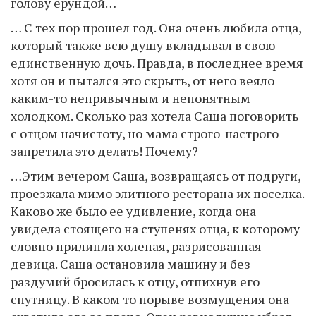
голову ерундой…
… С тех пор прошел год. Она очень любила отца,
который также всю душу вкладывал в свою
единственную дочь. Правда, в последнее время
хотя он и пытался это скрыть, от него веяло
каким-то непривычным и непонятным
холодком. Сколько раз хотела Саша поговорить
с отцом начистоту, но мама строго-настрого
запретила это делать! Почему?
…Этим вечером Саша, возвращаясь от подруги,
проезжала мимо элитного ресторана их поселка.
Каково же было ее удивление, когда она
увидела стоящего на ступенях отца, к которому
словно прилипла холеная, разрисованная
девица. Саша остановила машину и без
раздумий бросилась к отцу, отпихнув его
спутницу. В каком то порыве возмущения она