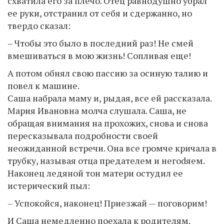
схватила его за плечо. Отец равнодушно убрал
ее руки, отстранил от себя и сдержанно, но
твердо сказал:
– Чтобы это было в последний раз! Не смей
вмешиваться в мою жизнь! Сопливая еще!
А потом обнял свою пассию за осиную талию и
повел к машине.
Саша набрала маму и, рыдая, все ей рассказала.
Мария Ивановна молча слушала. Саша, не
обращая внимания на прохожих, снова и снова
пересказывала подробности своей
неожиданной встречи. Она все громче кричала в
трубку, называя отца предателем и негоdяем.
Наконец ледяной тон матери остудил ее
истерический пыл:
– Успокойся, наконец! Приезжай — поговорим!
И Саша немедленно поехала к родителям.