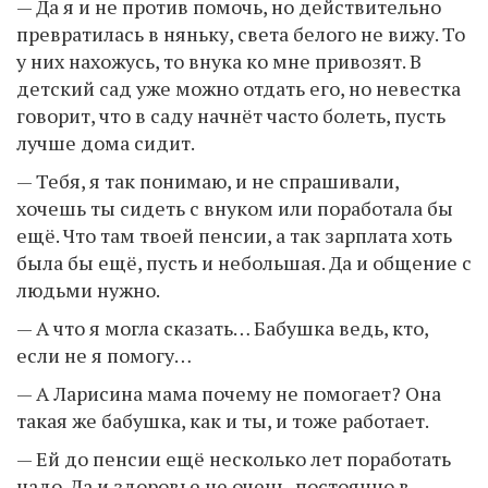
— Да я и не против помочь, но действительно
превратилась в няньку, света белого не вижу. То
у них нахожусь, то внука ко мне привозят. В
детский сад уже можно отдать его, но невестка
говорит, что в саду начнёт часто болеть, пусть
лучше дома сидит.
— Тебя, я так понимаю, и не спрашивали,
хочешь ты сидеть с внуком или поработала бы
ещё. Что там твоей пенсии, а так зарплата хоть
была бы ещё, пусть и небольшая. Да и общение с
людьми нужно.
— А что я могла сказать… Бабушка ведь, кто,
если не я помогу…
— А Ларисина мама почему не помогает? Она
такая же бабушка, как и ты, и тоже работает.
— Ей до пенсии ещё несколько лет поработать
надо. Да и здоровье не очень, постоянно в