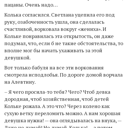
пацаны. Очень надо…
Колька согласился. Светлана уцепила его под
руку, озабоченность ушла, она сделалась
счастливой, ворковала вокруг «жениха». И
Кольке понравилась эта открытость, он даже
подумал, что, если б не такие обстоятельства, то
вполне мог бы начать ухаживать за этой
девушкой.
Вот только бабуля на все эти воркования
смотрела исподлобья. По дороге домой ворчала
на Алевтину.
– Я чего просила-то тебя? Чего? Чтоб девка
дородная, чтоб хозяйственная, чтоб детей
Кольке рожала. А это что? Через колено как
сухую ветку переломить можно. А нам хорошая
девушка нужна! — она оглядывалась на внука, —
Даже не думай! Не думай, Колька! — а потом