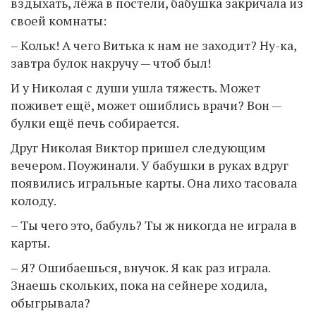
вздыхать, лёжа в постели, бабушка закричала из
своей комнаты:
– Кольк! А чего Витька к нам не заходит? Ну-ка,
завтра булок накручу — чтоб был!
И у Николая с души ушла тяжесть. Может
поживет ещё, может ошиблись врачи? Вон —
булки ещё печь собирается.
Друг Николая Виктор пришел следующим
вечером. Поужинали. У бабушки в руках вдруг
появились игральные карты. Она лихо тасовала
колоду.
– Ты чего это, бабуль? Ты ж никогда не играла в
карты.
– Я? Ошибаешься, внучок. Я как раз играла.
Знаешь скольких, пока на сейнере ходила,
обыгрывала?