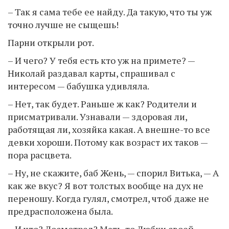
– Так я сама тебе ее найду. Да такую, что ты уж
точно лучше не сыщешь!
Парни открыли рот.
– И чего? У тебя есть кто уж на примете? —
Николай раздавал карты, спрашивал с
интересом — бабушка удивляла.
– Нет, так будет. Раньше ж как? Родители и
присматривали. Узнавали — здоровая ли,
работящая ли, хозяйка какая. А внешне-то все
девки хороши. Потому как возраст их таков —
пора расцвета.
– Ну, не скажите, баб Жень, — спорил Витька, — А
как же вкус? Я вот толстых вообще на дух не
переношу. Когда гулял, смотрел, чтоб даже не
предрасположена была.
– И что? Досмотрел? Мать-то Любки своей