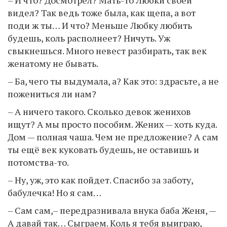
видел? Так ведь тоже была, как щепа, а вот
поди ж ты… И что? Меньше Любку любить
будешь, коль располнеет? Ничуть. Уж
свыкнешься. Много невест разбирать, так век
женатому не бывать.
– Ба, чего ты выдумала, а? Как это: здрасьте, а не
пожениться ли нам?
– А ничего такого. Сколько девок женихов
ищут? А мы просто пособим. Жених — хоть куда.
Дом — полная чаша. Чем не предложение? А сам
ты ещё век куковать будешь, не оставишь и
потомства-то.
– Ну, уж, это как пойдет. Спасибо за заботу,
бабулечка! Но я сам…
– Сам сам,– передразнивала внука баба Женя, —
А давай так… Сыграем. Коль я тебя выиграю,