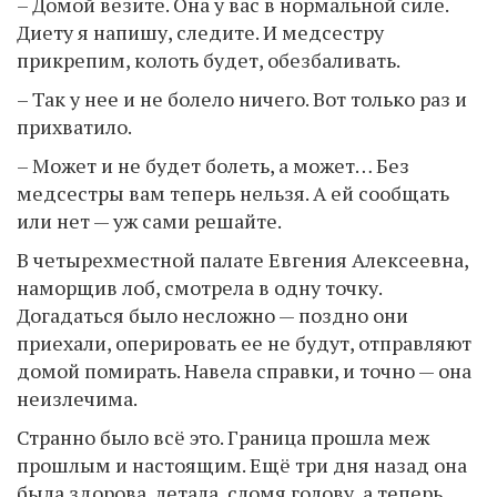
– Домой везите. Она у вас в нормальной силе.
Диету я напишу, следите. И медсестру
прикрепим, колоть будет, обезбаливать.
– Так у нее и не болело ничего. Вот только раз и
прихватило.
– Может и не будет болеть, а может… Без
медсестры вам теперь нельзя. А ей сообщать
или нет — уж сами решайте.
В четырехместной палате Евгения Алексеевна,
наморщив лоб, смотрела в одну точку.
Догадаться было несложно — поздно они
приехали, оперировать ее не будут, отправляют
домой помирать. Навела справки, и точно — она
неизлечима.
Странно было всё это. Граница прошла меж
прошлым и настоящим. Ещё три дня назад она
была здорова, летала, сломя голову, а теперь