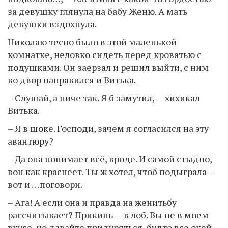
за девушку глянула на бабу Женю. А мать
девушки вздохнула.
Николаю тесно было в этой маленькой
комнатке, неловко сидеть перед кроватью с
подушками. Он заерзал и решил выйти, с ним
во двор направился и Витька.
– Слушай, а ниче так. Я б замутил, — хихикал
Витька.
– Я в шоке. Господи, зачем я согласился на эту
авантюру?
– Да она понимает всё, вроде. И самой стыдно,
вон как краснеет. Ты ж хотел, чтоб подыграла —
вот и …поговори.
– Ага! А если она и правда на женитьбу
рассчитывает? Прикинь — в лоб. Вы не в моем
вкусе, но давайте придуряться, будто все окей.