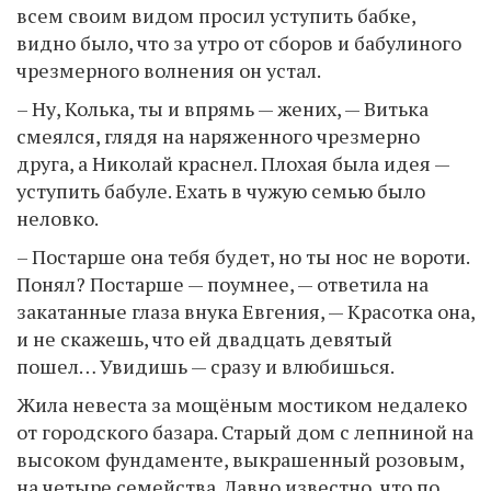
всем своим видом просил уступить бабке,
видно было, что за утро от сборов и бабулиного
чрезмерного волнения он устал.
– Ну, Колька, ты и впрямь — жених, — Витька
смеялся, глядя на наряженного чрезмерно
друга, а Николай краснел. Плохая была идея —
уступить бабуле. Ехать в чужую семью было
неловко.
– Постарше она тебя будет, но ты нос не вороти.
Понял? Постарше — поумнее, — ответила на
закатанные глаза внука Евгения, — Красотка она,
и не скажешь, что ей двадцать девятый
пошел… Увидишь — сразу и влюбишься.
Жила невеста за мощёным мостиком недалеко
от городского базара. Старый дом с лепниной на
высоком фундаменте, выкрашенный розовым,
на четыре семейства. Давно известно, что по