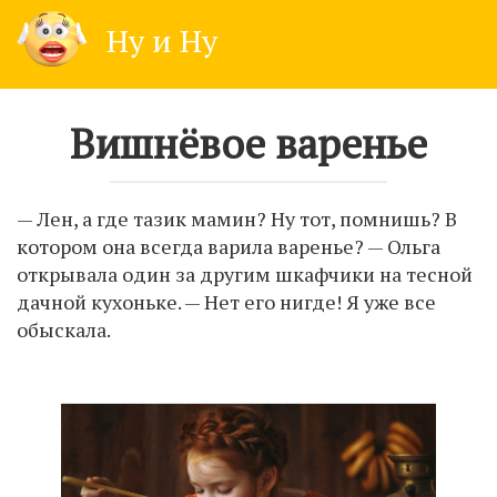
Skip
Ну и Ну
to
content
Вишнёвое варенье
— Лен, а где тазик мамин? Ну тот, помнишь? В
котором она всегда варила варенье? — Ольга
открывала один за другим шкафчики на тесной
дачной кухоньке. — Нет его нигде! Я уже все
обыскала.