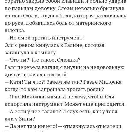
обратно закрыв собой клавиши и больно ударив
по пальцам девочку. Слезы невольно брызнули
из глаз Ольги, когда к боли, которая разливалась
по руке, добавилась боль от материнского
шлепка.
— Не смей трогать инструмент!
Оля с ревом кинулась к Галине, которая
заглянула в комнату.
— Что ты? Что такое, Олюшка?
Галя перевела взгляд с внучки на недовольную
дочь и покачала головой:
— Катя! Ты что?! Зачем же так? Разве Милочка
когда-то вам запрещала трогать рояль?
— Я не Милочка, мама. И не хочу, чтобы Оля
испортила инструмент. Может еще пригодится.
— А если у нее талант? И слух есть, как у тебя
или у Зины?
— Да нет там ничего! — отмахнулась от матери