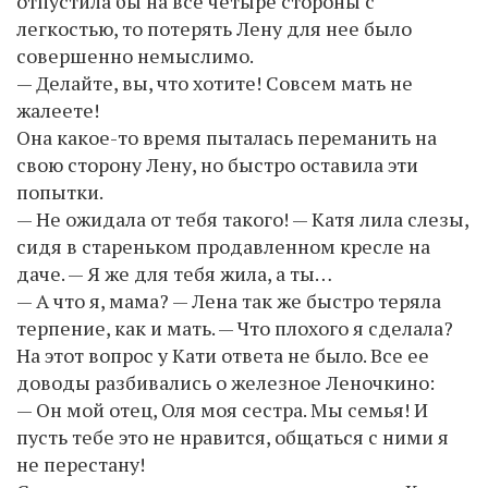
отпустила бы на все четыре стороны с
легкостью, то потерять Лену для нее было
совершенно немыслимо.
— Делайте, вы, что хотите! Совсем мать не
жалеете!
Она какое-то время пыталась переманить на
свою сторону Лену, но быстро оставила эти
попытки.
— Не ожидала от тебя такого! — Катя лила слезы,
сидя в стареньком продавленном кресле на
даче. — Я же для тебя жила, а ты…
— А что я, мама? — Лена так же быстро теряла
терпение, как и мать. — Что плохого я сделала?
На этот вопрос у Кати ответа не было. Все ее
доводы разбивались о железное Леночкино:
— Он мой отец, Оля моя сестра. Мы семья! И
пусть тебе это не нравится, общаться с ними я
не перестану!