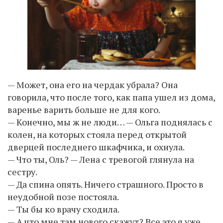
— Может, она его на чердак убрала? Она
говорила, что после того, как папа ушел из дома,
варенье варить больше не для кого.
— Конечно, мы ж не люди… — Ольга поднялась с
колен, на которых стояла перед открытой
дверцей последнего шкафчика, и охнула.
— Что ты, Оль? — Лена с тревогой глянула на
сестру.
— Да спина опять. Ничего страшного. Просто в
неудобной позе постояла.
— Ты бы ко врачу сходила.
— А что мне там нового скажут? Все это я уже