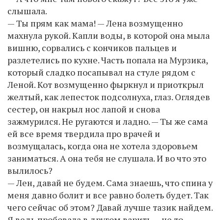
слышала.
— Ты прям как мама! — Лена возмущенно
махнула рукой. Капли воды, в которой она мыла
вишню, сорвались с кончиков пальцев и
разлетелись по кухне. Часть попала на Мурзика,
который сладко посапывал на стуле рядом с
Леной. Кот возмущенно фыркнул и приоткрыл
желтый, как лепесток подсолнуха, глаз. Оглядев
сестер, он накрыл нос лапой и снова
зажмурился. Не ругаются и ладно. — Ты же сама
ей все время твердила про врачей и
возмущалась, когда она не хотела здоровьем
заниматься. А она тебя не слушала. И во что это
вылилось?
— Лен, давай не будем. Сама знаешь, что спина у
меня давно болит и все равно болеть будет. Так
чего сейчас об этом? Давай лучше тазик найдем.
Я ведь пробовала в другом варить — не то