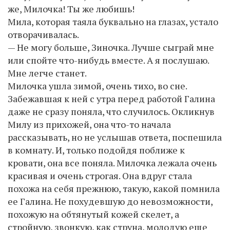
же, Милочка! Ты же любишь!
Мила, которая таяла буквально на глазах, устало
отворачивалась.
— Не могу больше, Зиночка. Лучше сыграй мне
или спойте что-нибудь вместе. А я послушаю.
Мне легче станет.
Милочка ушла зимой, очень тихо, во сне.
Забежавшая к ней с утра перед работой Галина
даже не сразу поняла, что случилось. Окликнув
Милу из прихожей, она что-то начала
рассказывать, но не услышав ответа, поспешила
в комнату. И, только подойдя поближе к
кровати, она все поняла. Милочка лежала очень
красивая и очень строгая. Она вдруг стала
похожа на себя прежнюю, такую, какой помнила
ее Галина. Не похудевшую до невозможности,
похожую на обтянутый кожей скелет, а
стройную, звонкую, как струна, молодую еще