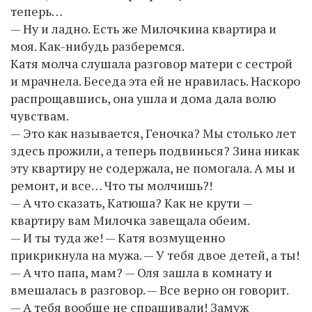
теперь…
— Ну и ладно. Есть же Милочкина квартира и
моя. Как-нибудь разберемся.
Катя молча слушала разговор матери с сестрой
и мрачнела. Беседа эта ей не нравилась. Наскоро
распрощавшись, она ушла и дома дала волю
чувствам.
— Это как называется, Геночка? Мы столько лет
здесь прожили, а теперь подвинься? Зина никак
эту квартиру не содержала, не помогала. А мы и
ремонт, и все… Что ты молчишь?!
— А что сказать, Катюша? Как не крути —
квартиру вам Милочка завещала обеим.
— И ты туда же! — Катя возмущенно
прикрикнула на мужа. — У тебя двое детей, а ты!
— А что папа, мам? — Оля зашла в комнату и
вмешалась в разговор. — Все верно он говорит.
— А тебя вообще не спрашивали! Замуж