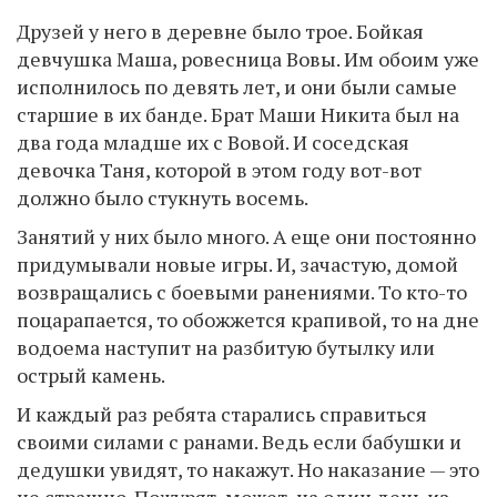
Друзей у него в деревне было трое. Бойкая
девчушка Маша, ровесница Вовы. Им обоим уже
исполнилось по девять лет, и они были самые
старшие в их банде. Брат Маши Никита был на
два года младше их с Вовой. И соседская
девочка Таня, которой в этом году вот-вот
должно было стукнуть восемь.
Занятий у них было много. А еще они постоянно
придумывали новые игры. И, зачастую, домой
возвращались с боевыми ранениями. То кто-то
поцарапается, то обожжется крапивой, то на дне
водоема наступит на разбитую бутылку или
острый камень.
И каждый раз ребята старались справиться
своими силами с ранами. Ведь если бабушки и
дедушки увидят, то накажут. Но наказание — это
не страшно. Пожурят, может, на один день из