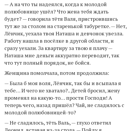
— А на что ты надеялся, когда к молодой
полюбовнице ушёл? Что жена тебя ждать
будет? — говорила тётя Валя, пристроившись
тут же за столом на старенькой табуретке. — Нет,
Лёнчик, уехала твоя Наташа и девчонок увезла.
Работу нашла в посёлке в другой области, и
сразу уехали. За квартиру за твою я плачу —
Наташа мне деньги аккуратно переводит, так
что тут полный порядок, не бойся.
Женщина помолчала, потом продолжила:
— Была б моя воля, Лёнчик, так бы и всыпала я
тебе… И чего не хватало?.. Детей бросил, жену
променял на какую-то… прости Господи! А
теперь чего, назад пришёл? Чай, не сладилось с
молодой полюбовницей-то?
— Не сладилось, тёть Валь, — глухо ответил
Леонид, вставая из-за стола. — Пойду я.