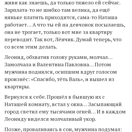
живи как знаешь, да только тяжело ей сейчас.
Зарплата-то не шибко там велика, да ещё
няньке платить приходится, сама-то Наташа
работает… А что ты ей на девчонок посылаешь,
она не трогает, только вот мне за квартиру
переводит. Так вот, Лёнчик. Думай теперь, что
со всем этим делать.
Леонид, обхватив голову руками, молчал…
Замолчала и Валентина Павловна… Потом
мужчина поднялся, осипшим вдруг голосом
произнёс: «Спасибо, тёть Валь», и вышел из
квартиры.
Вернулся к себе. Прошёл в бывшую их с
Наташей комнату, встал у окна… Засыпающий
город светил ему тысячами огней… И в каждом
Леониду виделся молчаливый укор.
Позже, проваливаясь в сон, мужчина подумал: