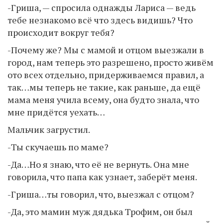
-Гриша, — спросила однажды Лариса — ведь
тебе незнакомо всё что здесь видишь? Что
происходит вокруг тебя?
-Почему же? Мы с мамой и отцом выезжали в
город, нам теперь это разрешено, просто живём
ото всех отдельно, придерживаемся правил, а
так…мы теперь не такие, как раньше, да ещё
мама меня учила всему, она будто знала, что
мне придётся уехать…
Мальчик загрустил.
-Ты скучаешь по маме?
-Да…Но я знаю, что её не вернуть. Она мне
говорила, что папа как узнает, заберёт меня.
-Гриша…ты говорил, что, выезжал с отцом?
-Да, это мамин муж дядька Трофим, он был