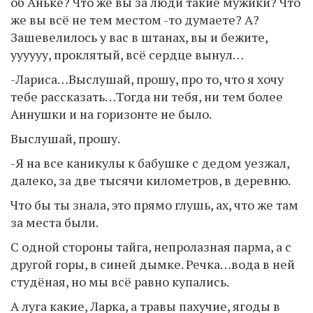
об Аньке? Что же вы за люди такие мужики? Что
же вы всё не тем местом -то думаете? А?
Зашевелилось у вас в штанах, вы и бежите,
уууууу, проклятый, всё сердце вынул…
-Лариса…Выслушай, прошу, про то, что я хочу
тебе рассказать…Тогда ни тебя, ни тем более
Аннушки и на горизонте не было.
Выслушай, прошу.
-Я на все каникулы к бабушке с дедом уезжал,
далеко, за две тысячи километров, в деревню.
Что бы ты знала, это прямо глушь, ах, что же там
за места были.
С одной стороны тайга, непролазная парма, а с
другой горы, в синей дымке. Речка…вода в ней
студёная, но мы всё равно купались.
А луга какие, Ларка, а травы пахучие, ягоды в