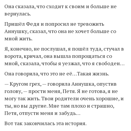
Она сказала, что сходит к своим и больше не
вернулась.
Пришёл Федя и попросил не тревожить
Аннушку, сказал, что она не хочет больше со
мной жить.
Я, конечно, не послушал, я пошёл туда, стучал в
ворота, кричал, она вышла попрощаться со
мной, сказала, чтобы я уезжал, что я свободен…
Она говорила, что это не её…Такая жизнь.
— Кругом грех, — говорила Аннушка, опустив
голову, — прости меня, Петя. Я не готова, я не
могу так жить. Твои родители очень хорошие, и
ты, но вы другие. Мне там плохо и страшно,
Петя, отпусти меня и забудь…
Вот так закончилась эта история.