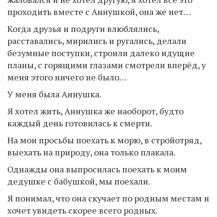
проходить вместе с Аннушкой, она же нет…
Когда друзья и подруги влюблялись,
расставались, мирились и ругались, делали
безумные поступки, строили далеко идущие
планы, с горящими глазами смотрели вперёд, у
меня этого ничего не было…
У меня была Аннушка.
Я хотел жить, Аннушка же наоборот, будто
каждый день готовилась к смерти.
На мои просьбы поехать к морю, в стройотряд,
выехать на природу, она только плакала.
Однажды она выпросилась поехать к моим
дедушке с бабушкой, мы поехали.
Я понимал, что она скучает по родным местам и
хочет увидеть скорее всего родных.