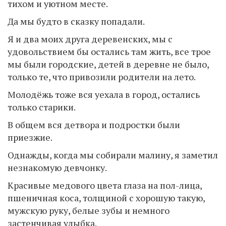
тихом и уютном месте.
Да мы будто в сказку попадали.
Я и два моих друга деревенских, мы с
удовольствием бы остались там жить, все трое
мы были городские, детей в деревне не было,
только те, что привозили родители на лето.
Молодёжь тоже вся уехала в город, остались
только старики.
В общем вся детвора и подростки были
приезжие.
Однажды, когда мы собирали малину, я заметил
незнакомую девчонку.
Красивые медового цвета глаза на пол-лица,
пшеничная коса, толщиной с хорошую такую,
мужскую руку, белые зубы и немного
застенчивая улыбка.