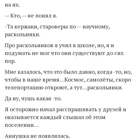
на их.
— Кто, — не понял я.
-Та кержаки, староверы по — научному,
раскольники.
Про раскольников я учил в школе, но, я и
подумать не мог что они существуют до сих
пор.
Мне казалось, что это было давно, когда -то, но,
чтобы в наше время…Космос, самолёты, скоро
телепортацию откроют, а тут…раскольники.
Да ну, чушь какая -то.
Я осторожно начал расспрашивать у друзей и
оказывается каждый слышал об этом
поселении…
Аннушка не появлялась.