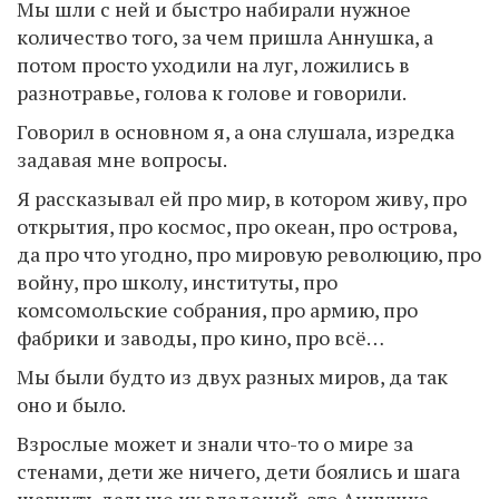
Мы шли с ней и быстро набирали нужное
количество того, за чем пришла Аннушка, а
потом просто уходили на луг, ложились в
разнотравье, голова к голове и говорили.
Говорил в основном я, а она слушала, изредка
задавая мне вопросы.
Я рассказывал ей про мир, в котором живу, про
открытия, про космос, про океан, про острова,
да про что угодно, про мировую революцию, про
войну, про школу, институты, про
комсомольские собрания, про армию, про
фабрики и заводы, про кино, про всё…
Мы были будто из двух разных миров, да так
оно и было.
Взрослые может и знали что-то о мире за
стенами, дети же ничего, дети боялись и шага
шагнуть дальше их владений, это Аннушка