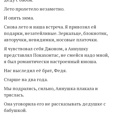
Лето пролетело незаметно.
И опять зима.
Снова лето и наша встреча. Я привозил ей
подарки, незатейливые. Зеркальце, блокнотик,
авторучки, невидимки, носовые платочки.
Я чувствовал себя Джоном, а Аннушку
представлял Покахонтас, не смейся надо мной,
я был романтически настроенный юноша.
Нас выследил её брат, Федя.
Старше на два года.
Мы подрались, сильно, Аннушка плакала и
тряслась.
Она уговорила его не рассказывать дедушке с
бабушкой.