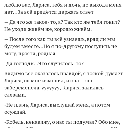
люблю вас, Лариса, тебя и дочь, но выхода меня
нет…За всё придётся держать ответ.
— Да что же такое- то, а? Так кто же тебя гонит?
Не уходи живём же, хорошо живём.
— После того как ты всё узнаешь, вряд ли мы
будем вместе…Но я по-другому поступить не
могу, прости, родная.
-Да господи…Что случилось -то?
Видимо всё оказалось правдой, с тоской думает
Лариса, он мне изменил, и она…она…
забеременела, ууууууу, -Лариса залилась
слезами.
-Не плачь, Лариса, выслушай меня, а потом
осуждай.
-Кобель, ненавижу, о нас ты подумал? Обо мне,