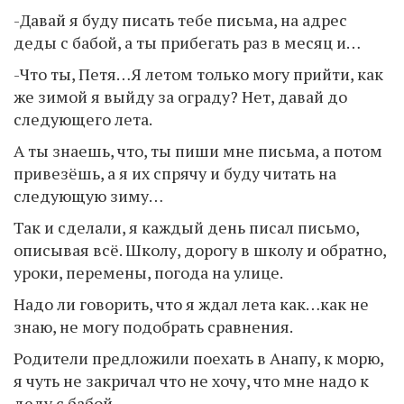
-Давай я буду писать тебе письма, на адрес
деды с бабой, а ты прибегать раз в месяц и…
-Что ты, Петя…Я летом только могу прийти, как
же зимой я выйду за ограду? Нет, давай до
следующего лета.
А ты знаешь, что, ты пиши мне письма, а потом
привезёшь, а я их спрячу и буду читать на
следующую зиму…
Так и сделали, я каждый день писал письмо,
описывая всё. Школу, дорогу в школу и обратно,
уроки, перемены, погода на улице.
Надо ли говорить, что я ждал лета как…как не
знаю, не могу подобрать сравнения.
Родители предложили поехать в Анапу, к морю,
я чуть не закричал что не хочу, что мне надо к
деду с бабой.