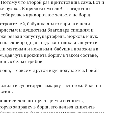
а. Потому что второй раз приготовишь сама. Вот и
х же руках… В прямом смысле! — загадочно
 собиралась приворотное зелье, а не борщ.
строителей, бабушка долго варила в печи
варистым и душистым благодаря специям и
же резали капусту, картофель, морковь и лук.
 на сковороде, и когда картошка и капуста в
тали мягкими и нежными, бабушка положила в
. Дав чуть прокипеть борщу в таком составе,
шеных белых грибов.
а она, — совсем другой вкус получается. Грибы —
ожила в суп вторую зажарку — это томлёная на
кожицы.
дают свекле потерять цвет и сочность, —
торую заправку в борщ, его нельзя кипятить.
к борщ должен быть красным! И чуть кисловатым