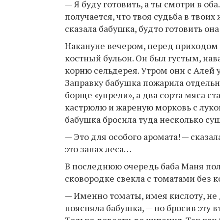
— Я буду готовить, а ты смотри в об
получается, что твоя судьба в твои
сказала бабушка, будто готовить она
Накануне вечером, перед приходом 
костный бульон. Он был густым, на
корню сельдерея. Утром они с Алей у
Заправку бабушка пожарила отдельно
борще «упрели», а два сорта мяса с
кастрюлю и жареную морковь с луком
бабушка бросила туда несколько су
— Это для особого аромата! — сказал
это запах леса…
В последнюю очередь баба Маня пол
сковородке свекла с томатами без 
— Именно томаты, имея кислоту, не 
поясняла бабушка, — но бросив эту в
Только довести до кипения. Так ка