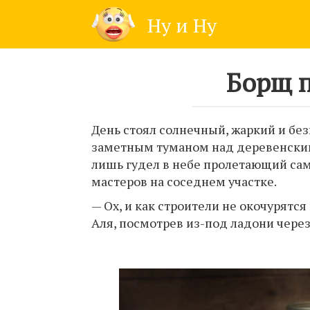
Skip
Ну и Ну
to
content
Борщ 
День стоял солнечный, жаркий и бе
заметным туманом над деревенским
лишь гудел в небе пролетающий сам
мастеров на соседнем участке.
— Ох, и как строители не окочурятся
Аля, посмотрев из-под ладони через