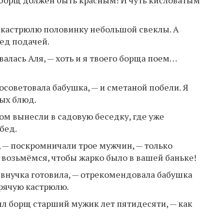
в кастрюлю половинку небольшой свеклы. А
ед подачей.
овалась Аля, — хоть и я твоего борща поем…
посоветовала бабушка, — и сметаной побели. Я
вых блюд.
ом вынесли в садовую беседку, где уже
бед.
, — поскромничали трое мужчин, — только
ь возьмёмся, чтобы жарко было в вашей баньке!
 внучка готовила, — отрекомендовала бабушка
орячую кастрюлю.
ил борщ старший мужик лет пятидесяти, — как