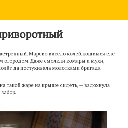
приворотный
зветренный. Марево висело колеблющимся еле
 огородом. Даже смолкли комары и мухи,
олёт да постукивала молотками бригада
 на такой жаре на крыше сидеть, — вздохнула
 забор.