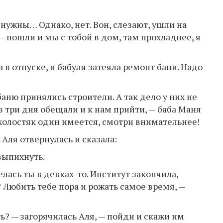
и нужны… Однако, нет. Вон, слезают, ушли на
— пошли и мы с тобой в дом, там прохладнее, я
 в отпуске, и бабуля затеяла ремонт бани. Надо
баню принялись строители. А так дело у них не
з три дня обещали и к нам прийти, — баба Маня
и холостяк один имеется, смотри внимательнее!
 Аля отвернулась и сказала:
выпихнуть.
елась ты в девках-то. Институт закончила,
? Любить тебе пора и рожать самое время, —
? — загорячилась Аля, — пойди и скажи им