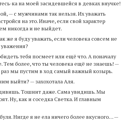
итесь-ка на моей засидевшейся в девках внучке!
ой, — с мужчинами так нельзя. Их уважать
стройся на это. Иначе, если свой характер
кем никогда и не выйдет.
как же я буду уважать, если человека совсем не
о уважения?
обидеть тебя посмеет или ещё что. А поначалу
. Тем более, что ты человека ещё не знаешь! —
от раз мы пустим в ход самый важный козырь.
ним выйти? — захохотала Аля.
удивишь. Тошнит даже. Сама увидишь. Мы
ят. Ну, как и соседка Светка. И главным
буля. Нигде я не ела ничего более вкусного… —