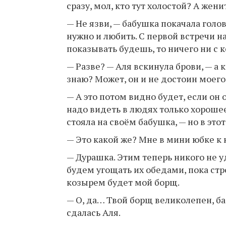
сразу, мол, кто тут холостой? А жен
— Не язви, — бабушка покачала голов
нужно и любить. С первой встречи на
показывать будешь, то ничего ни с 
— Разве? — Аля вскинула брови, — а 
знаю? Может, он и не достоин моег
— А это потом видно будет, если он 
надо видеть в людях только хорошее
стояла на своём бабушка, — но в эт
— Это какой же? Мне в мини юбке к 
— Дурашка. Этим теперь никого не 
будем угощать их обедами, пока стро
козырем будет мой борщ.
— О, да… Твой борщ великолепен, ба
сдалась Аля.