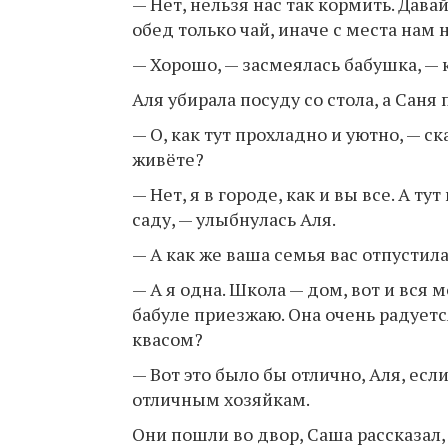
— Нет, нельзя нас так кормить. Давай
обед только чай, иначе с места нам н
— Хорошо, — засмеялась бабушка, — к
Аля убирала посуду со стола, а Саня
— О, как тут прохладно и уютно, — ск
живёте?
— Нет, я в городе, как и вы все. А т
саду, — улыбнулась Аля.
— А как же ваша семья вас отпустил
— А я одна. Школа — дом, вот и вся м
бабуле приезжаю. Она очень радуетс
квасом?
— Вот это было бы отлично, Аля, есл
отличным хозяйкам.
Они пошли во двор, Саша рассказал, 