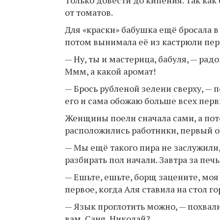
от томатов.
Для «краски» бабушка ещё бросала 
потом вынимала её из кастрюли пер
— Ну, ты и мастерица, бабуля, — рад
Ммм, а какой аромат!
— Брось рубленой зелени сверху, — 
его и сама обожаю больше всех пер
Женщины поели сначала сами, а пот
расположились работники, первый о
— Мы ещё такого пира не заслужили
разбирать пол начали. Завтра за печ
— Ешьте, ешьте, борщ зацените, моя
первое, когда Аля ставила на стол г
— Язык проглотить можно, — похвал
вам, Саня, Николай?