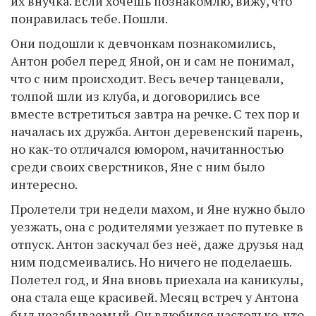
их внучка. Если хочешь познакомлю, вижу, что
понравилась тебе. Пошли.
Они подошли к девчонкам познакомились,
Антон робел перед Яной, он и сам не понимал,
что с ним происходит. Весь вечер танцевали,
толпой шли из клуба, и договорились все
вместе встретиться завтра на речке. С тех пор и
началась их дружба. Антон деревенский парень,
но как-то отличался юмором, начитанностью
среди своих сверстников, Яне с ним было
интересно.
Пролетели три недели махом, и Яне нужно было
уезжать, она с родителями уезжает по путевке в
отпуск. Антон заскучал без неё, даже друзья над
ним подсмеивались. Но ничего не поделаешь.
Полетел год, и Яна вновь приехала на каникулы,
она стала еще красивей. Месяц встреч у Антона
был незабываемый. Он влюбился настолько, что