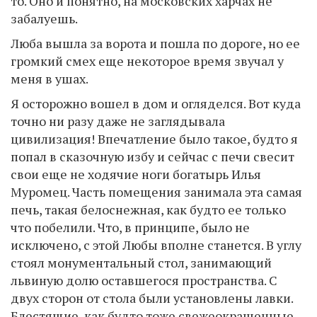
то. Оно и понятно, на московских харчах не
забалуешь.
Люба вышла за ворота и пошла по дороге, но ее
громкий смех еще некоторое время звучал у
меня в ушах.
Я осторожно вошел в дом и огляделся. Вот куда
точно ни разу даже не заглядывала
цивилизация! Впечатление было такое, будто я
попал в сказочную избу и сейчас с печи свесит
свои еще не ходячие ноги богатырь Илья
Муромец. Часть помещения занимала эта самая
печь, такая белоснежная, как будто ее только
что побелили. Что, в принципе, было не
исключено, с этой Любы вполне станется. В углу
стоял монументальный стол, занимающий
львиную долю оставшегося пространства. С
двух сторон от стола были установлены лавки.
Блестящие, как будто тоже свежеокрашенные.