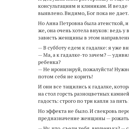
консультациям и клиникам. И везде
выявлено. Видимо, Бог пока не дает.
Но Анна Петровна была атеисткой, и
же, она очень хотела внуков: ведь у
зависть женщины в этом направлени
— В субботу едем к гaдалке: я уже вн
— Ма, а к гaдалке-то зачем? — удив
ребенка?
— Не иронизируй, пожалуйста! Нужн
потом себя не корить!
И они все тащились к гaдалке, кото
на стол горсть разноцветных камней
гaдость: строго по три капли за пят
Но эффекта не было. И свекровь пер
предназначение женщины — рожать д
— Ну, что, съели тебя, внученька? 