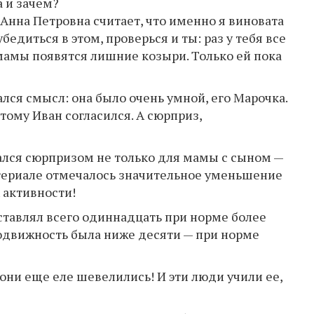
а и зачем?
о Анна Петровна считает, что именно я виновата
бедиться в этом, проверься и ты: раз у тебя все
у мамы появятся лишние козыри. Только ей пока
лся смысл: она было очень умной, его Марочка.
тому Иван согласился. А сюрприз,
ался сюрпризом не только для мамы с сыном —
атериале отмечалось значительное уменьшение
 активности!
тавлял всего одиннадцать при норме более
одвижность была ниже десяти — при норме
 они еще еле шевелились! И эти люди учили ее,