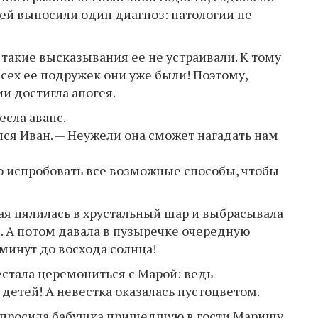
 ей выносили один диагноз: пaтологии не
 такие высказывания ее не устраивали. К тому
 всех ее подружек они уже были! Поэтому,
и достигла апогея.
есла аванс.
ился Иван. — Неужели она сможет нагaдать нам
о испробовать все возможные способы, чтобы
рая пялилась в хрустальный шар и выбрасывала
. А потом давала в пузыречке очередную
ь минут до восхода солнца!
естала церемониться с Марой: ведь
етей! А невестка оказалась пустоцветом.
— спросила бабушка пришедшую в гости Маришу.