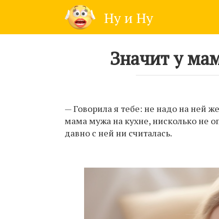
Skip
Ну и Ну
to
content
Значит у ма
— Говорила я тебе: не надо на ней 
мама мужа на кухне, нисколько не оп
давно с ней ни считалась.