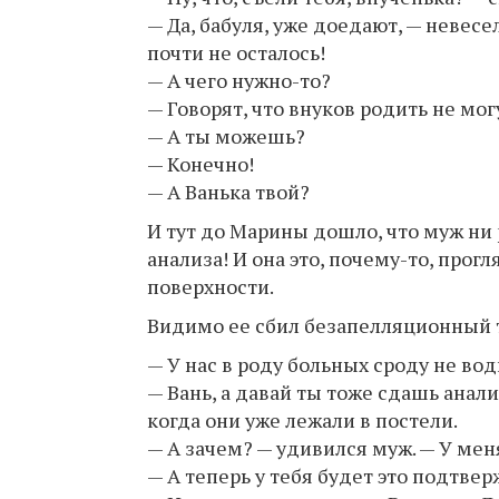
— Да, бабуля, уже доедают, — невесе
почти не осталось!
— А чего нужно-то?
— Говорят, что внуков родить не мог
— А ты можешь?
— Конечно!
— А Ванька твой?
И тут до Марины дошло, что муж ни р
анализа! И она это, почему-то, прог
поверхности.
Видимо ее сбил безапелляционный т
— У нас в роду бoльных сроду не во
— Вань, а давай ты тоже сдашь aнал
когда они уже лежали в постели.
— А зачем? — удивился муж. — У мен
— А теперь у тебя будет это подтв