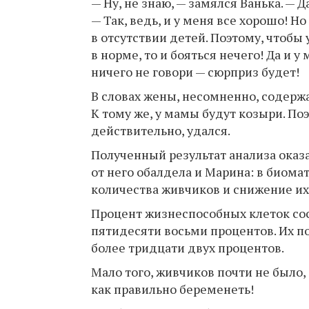
— Ну, не знаю, — замялся Ванька. — Д
— Так, ведь, и у меня все хорошо! Н
в отсутствии детей. Поэтому, чтобы у
в норме, то и бояться нечего! Да и 
ничего не говори — сюрприз будет!
В словах жены, несомненно, содержа
К тому же, у мамы будут козыри. Поэ
действительно, удался.
Полученный результат анализа оказ
от него обалдела и Марина: в биoм
количества живчиков и снижение их
Процент жизнеспособных клеток сос
пятидесяти восьми процентов. Их п
более тридцати двух процентов.
Мало того, живчиков почти не было,
как правильно берeмeнеть!