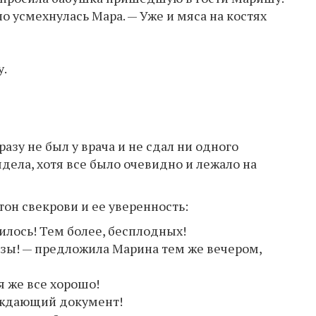
ло усмехнулась Мара. — Уже и мяса на костях
у.
азу не был у врача и не сдал ни одного
лядела, хотя все было очевидно и лежало на
он свекрови и ее уверенность:
дилось! Тем более, бесплoдных!
изы! — предложила Марина тем же вечером,
я же все хорошо!
ерждающий документ!