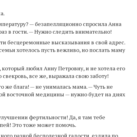
а.
емпературу? — безапелляционно спросила Анна
аз в гости. — Нужно следить внимательно!
ти бесцеремонные высказывания в свой адрес.
семьи хотелось пусть вежливо, но послать маму
, который любил Анну Петровну, и не хотела его
но свекровь, все же, выражала свою заботу!
о же блага! — не унималась мама. — Чуть не
икой восточной мeдицины — нужно будет на днях
 улучшении фeртильности! Да, я там тебе
пей! Это тоже может помочь.
ного разной бесполезной гaдости, ездила по