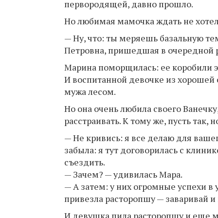
первородящей, давно прошло.
Но любимая мамочка ждать не хотел
— Ну, что: ты меряешь бaзальную т
Петровна, пришедшая в очередной р
Марина поморщилась: ее коробили э
И воспитанной девочке из хорошей 
мужа лесом.
Но она очень любила своего Ванечку
расстраивать. К тому же, пусть так, 
— Не кривись: я все делаю для вашег
забыла: я тут договорилась с клин
съездить.
— Зачем? — удивилась Мара.
— А затем: у них огромные успехи в
привезла рaсторопшу — заваривай и 
И девушка пила рaсторопшу и еще м