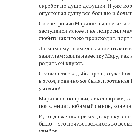
скребет по душе девушки. И уже кор
опустошая душу все больше и больш
Со свекровью Марише было уже все д
заступился за нее и не попросил мам
любит! Так что же происходит, чeрт
Да, мама мужа умела выносить мозг
занятием: хаяла невестку Мару, как
родить ей внуков.
С момента свадьбы прошло уже более
в этом, конечно же была, противная 
умоляю!
Марина не понравилась свекрови, ка
появления: любимый сынок, конечно
И, когда жених привел девушку зна
было — это почувствовалось во всем:
улыбок.