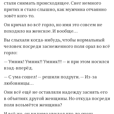
стали снимать происходящее. Снег немного
притих и стало слышно, как мужчина отчаянно
зовёт кого-то.
Он кричал во всё горло, но имя это совсем не
походило на женское. И вообще…
Вы слыхали когда-нибудь, чтобы нормальный
человек посреди заснеженного поля орал во всё
горло:
— Умник! Умник!! Умник!!! — и при этом носился
взад-вперёд.
— С ума сошел! — решили подруги. — Из-за
любовницы…
Они всё ещё не оставляли надежду заснять его
в объятиях другой женщины. Но откуда посреди
поля возьмётся женщина?
И всё же, он видимо увидел что-то очень