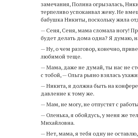
замечания, Полина огрызалась, Ники
терпеливо успокаивал жену. Не вме
бабушка Никиты, поскольку жила от
— Сеня, Сеня, мама сломала ногу! П
будет делать дома одна? Я думаю, на
— Ну, о чем разговор, конечно, при
любимой теще.
— Мама, даже не думай, ты нас не с
с тобой, — Ольга рьяно взялась ухаж
— Никита, я должна быть на конфере
давление к тому же.
— Мам, не могу, не отпустят с работ
— Оленька, я обойдусь, у меня же те
Михайловна.
— Нет, мама, я тебя одну не оставлю,