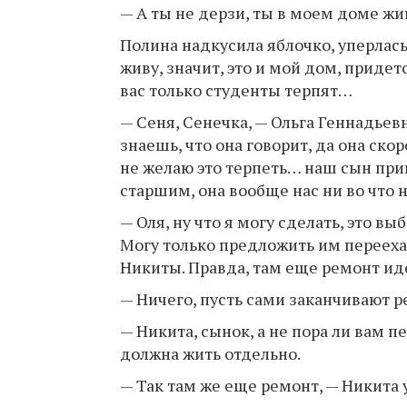
— А ты не дерзи, ты в моем доме жи
Полина надкусила яблочко, уперлась 
живу, значит, это и мой дом, придет
вас только студенты терпят…
— Сеня, Сенечка, — Ольга Геннадьев
знаешь, что она говорит, да она ско
не желаю это терпеть… наш сын прив
старшим, она вообще нас ни во что н
— Оля, ну что я могу сделать, это в
Могу только предложить им перееха
Никиты. Правда, там еще ремонт ид
— Ничего, пусть сами заканчивают р
— Никита, сынок, а не пора ли вам п
должна жить отдельно.
— Так там же еще ремонт, — Никита