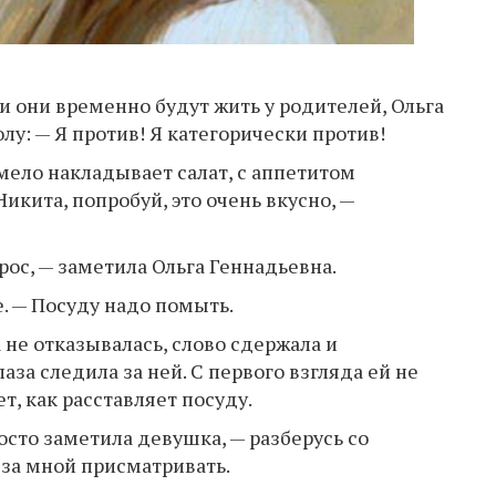
 и они временно будут жить у родителей, Ольга
лу: — Я против! Я категорически против!
мело накладывает салат, с аппетитом
икита, попробуй, это очень вкусно, —
 рос, — заметила Ольга Геннадьевна.
е. — Посуду надо помыть.
а не отказывалась, слово сдержала и
лаза следила за ней. С первого взгляда ей не
т, как расставляет посуду.
осто заметила девушка, — разберусь со
 за мной присматривать.