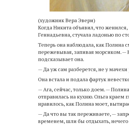
(художник Вера Эвери)
Когда Никита объявил, что женился,
Геннадьевна, стучала ладонью по сто
Теперь она наблюдала, как Полина с
пережевывая, запивая морсиком. — Н
подсказывает она.
— Да уж сам разберется, не у мачехи
Она встала и подала фартук невестк
— Ага, сейчас, только доем. — Полин
отправилась на кухню. Ольга краем г
нравилось, как Полина моет, вытирае
— Да что вы так переживаете, — запр
временем, шли бы отдыхать, нечего