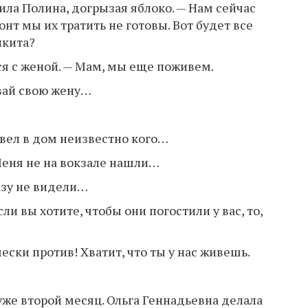
тила Полина, догрызая яблоко. — Нам сейчас
нт мы их тратить не готовы. Вот будет все
икита?
лся с женой. — Мам, мы еще поживем.
ывай свою жену…
ивел в дом неизвестно кого…
Меня не на вокзале нашли…
разу не видели…
сли вы хотите, чтобы они погостили у вас, то,
чески против! Хватит, что ты у нас живешь.
е второй месяц. Ольга Геннадьевна делала