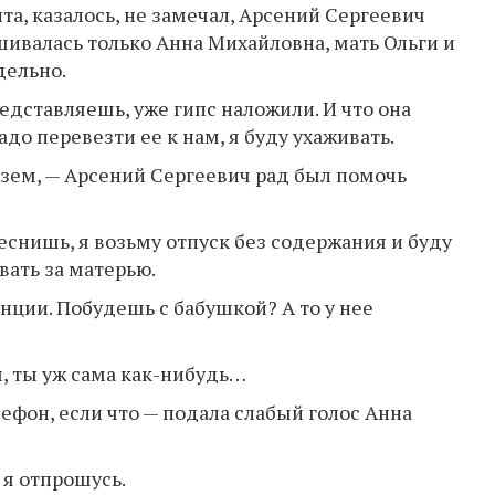
та, казалось, не замечал, Арсений Сергеевич
шивалась только Анна Михайловна, мать Ольги и
дельно.
редставляешь, уже гипс наложили. И что она
до перевезти ее к нам, я буду ухаживать.
везем, — Арсений Сергеевич рад был помочь
теснишь, я возьму отпуск без содержания и буду
ивать за матерью.
нции. Побудешь с бабушкой? А то у нее
ы, ты уж сама как-нибудь…
лефон, если что — подала слабый голос Анна
 я отпрошусь.