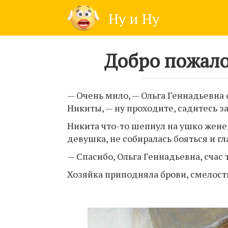
Skip
Ну и Ну
to
content
Добро пожало
— Очень мило, — Ольга Геннадьевна
Никиты, — ну проходите, садитесь за
Никита что-то шепнул на ушко жене,
девушка, не собиралась бояться и гл
— Спасибо, Ольга Геннадьевна, счас 
Хозяйка приподняла брови, смелость