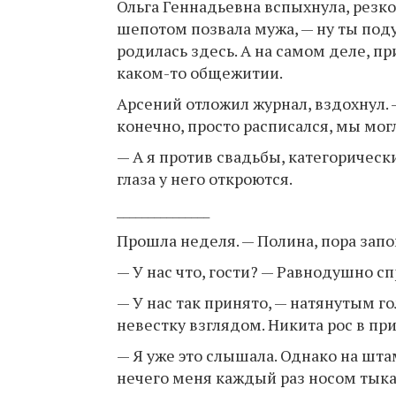
Ольга Геннадьевна вспыхнула, резко
шепотом позвала мужа, — ну ты подум
родилась здесь. А на самом деле, пр
каком-то общежитии.
Арсений отложил журнал, вздохнул. —
конечно, просто расписался, мы могл
— А я против свадьбы, категорическ
глаза у него откроются.
_______________
Прошла неделя. — Полина, пора запо
— У нас что, гости? — Равнодушно с
— У нас так принято, — натянутым г
невестку взглядом. Никита рос в пр
— Я уже это слышала. Однако на штам
нечего меня каждый раз носом тыкат