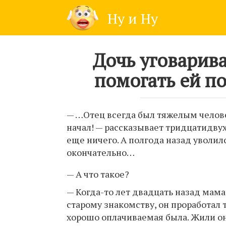
Skip
Ну и Ну
to
content
Дочь уговарива
помогать ей по
— …Отец всегда был тяжелым челов
начал! — рассказывает тридцатидвух
еще ничего. А полгода назад уволил
окончательно…
— А что такое?
— Когда-то лет двадцать назад мама
старому знакомству, он проработал 
хорошо оплачиваемая была. Жили он