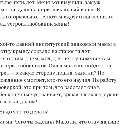
тыре-пять лет. Меня вот выучили, замуж
могли, дали на первоначальный взнос. В
ыло нормально… А потом вдруг отца осенило:
азад устроил любовник жены!
какой-то давний институтский знакомый мамы в
отцу крышу сорвало на старости лет
лся одним днем, мол, для него унижение там
матери любовников. Она в магазин пойдет, он
трит — в какую сторону пошла, одна ли? По
ождение смотрит, кто-то его научил. На работу
оверкой, это при том, что работает она в
бесконечные устраивает, время засекает, сумки
 за скандалом!
 Надо что-то делать!
 мама! Чего ты ждешь? Мало ли, что отцу дальше