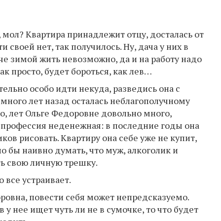
, мол? Квартира принадлежит отцу, досталась от
своей нет, так получилось. Ну, дача у них в
че зимой жить невозможно, да и на работу надо
 так просто, будет бороться, как лев…
ельно особо идти некуда, разведись она с
много лет назад осталась неблагополучному
го, лет Ольге Федоровне довольно много,
 и профессия неденежная: в последние годы она
ков рисовать. Квартиру она себе уже не купит,
ло бы наивно думать, что муж, алкоголик и
ть свою личную трешку.
о все устраивает.
оровна, повести себя может непредсказуемо.
у нее ищет чуть ли не в сумочке, то что будет