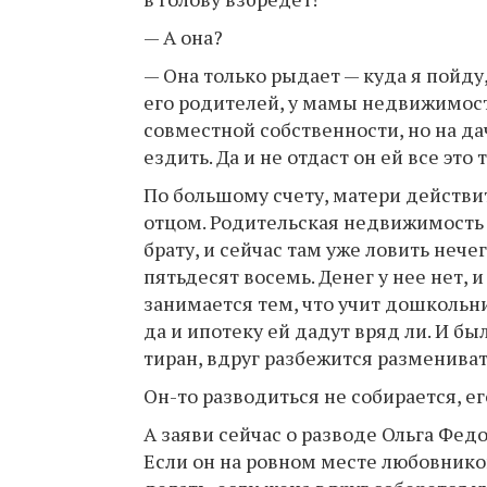
— А она?
— Она только рыдает — куда я пойду
его родителей, у мамы недвижимости 
совместной собственности, но на да
ездить. Да и не отдаст он ей все это
По большому счету, матери действит
отцом. Родительская недвижимость 
брату, и сейчас там уже ловить нече
пятьдесят восемь. Денег у нее нет,
занимается тем, что учит дошкольни
да и ипотеку ей дадут вряд ли. И бы
тиран, вдруг разбежится разменива
Он-то разводиться не собирается, ег
А заяви сейчас о разводе Ольга Фед
Если он на ровном месте любовников 