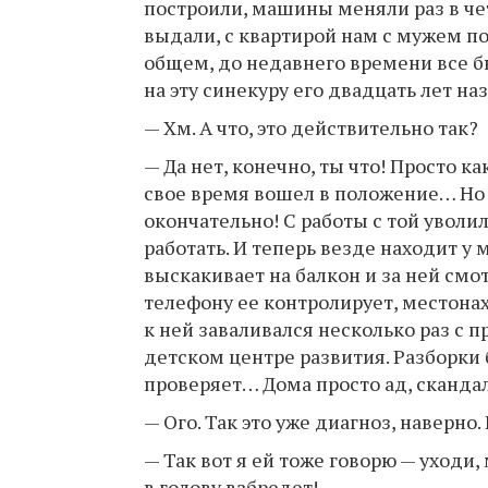
построили, машины меняли раз в че
выдали, с квартирой нам с мужем по
общем, до недавнего времени все б
на эту синекуру его двадцать лет н
— Хм. А что, это действительно так?
— Да нет, конечно, ты что! Просто 
свое время вошел в положение… Но 
окончательно! С работы с той уволи
работать. И теперь везде находит у 
выскакивает на балкон и за ней смо
телефону ее контролирует, местонах
к ней заваливался несколько раз с пр
детском центре развития. Разборки 
проверяет… Дома просто ад, скандал
— Ого. Так это уже диагноз, наверно.
— Так вот я ей тоже говорю — уходи,
в голову взбредет!