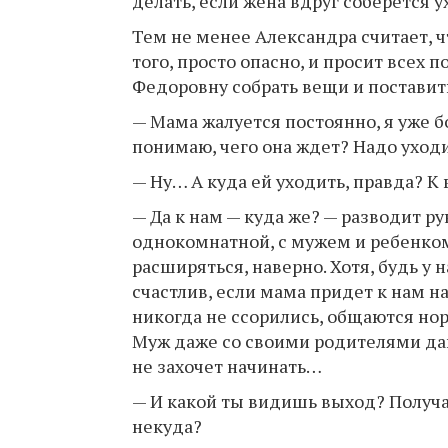
делать, если жена вдруг соберется 
Тем не менее Александра считает, ч
того, просто опасно, и просит всех 
Федоровну собрать вещи и поставить
— Мама жалуется постоянно, я уже б
понимаю, чего она ждет? Надо уходи
— Ну… А куда ей уходить, правда? К
— Да к нам — куда же? — разводит р
однокомнатной, с мужем и ребенко
расширяться, наверно. Хотя, будь у 
счастлив, если мама придет к нам н
никогда не ссорились, общаются нор
Муж даже со своими родителями дав
не захочет начинать…
— И какой ты видишь выход? Получа
некуда?