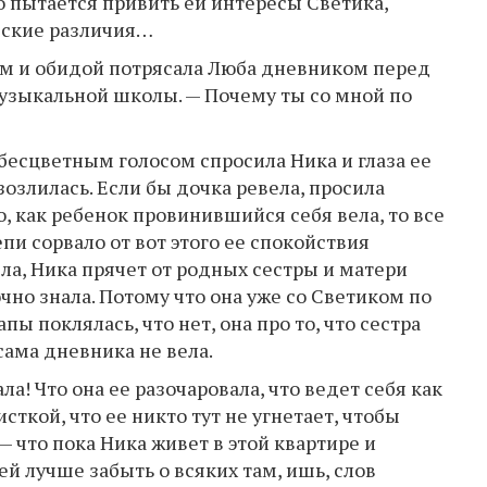
о пытается привить ей интересы Светика,
еские различия…
ием и обидой потрясала Люба дневником перед
музыкальной школы. — Почему ты со мной по
бесцветным голосом спросила Ника и глаза ее
озлилась. Если бы дочка ревела, просила
, как ребенок провинившийся себя вела, то все
пи сорвало от вот этого ее спокойствия
ла, Ника прячет от родных сестры и матери
чно знала. Потому что она уже со Светиком по
ы поклялась, что нет, она про то, что сестра
сама дневника не вела.
ла! Что она ее разочаровала, что ведет себя как
сткой, что ее никто тут не угнетает, чтобы
— что пока Ника живет в этой квартире и
ей лучше забыть о всяких там, ишь, слов