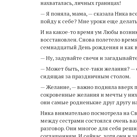
нахваталась, личных границах!
— Я поняла, мама, — сказала Ника вс
пойду к себе? Мне уроки еще делать
И на какое-то время ум Любы возник
восстановлен. Снова полетело врем
семнадцатый День рождения и как вс
— Ну, задувайте свечи и загадывайте
— Может быть, все-таки желания? —
сидящая за праздничным столом.
— Желание, — важно подняла вверх 
сокровенные желания и мечты у них
они самые родненькие друг другу н
Ника внимательно посмотрела на Све
между сестрами состоялся очень в
разговор. Они многое для себя реш
соглашениям. И сейчас, хотя они и 