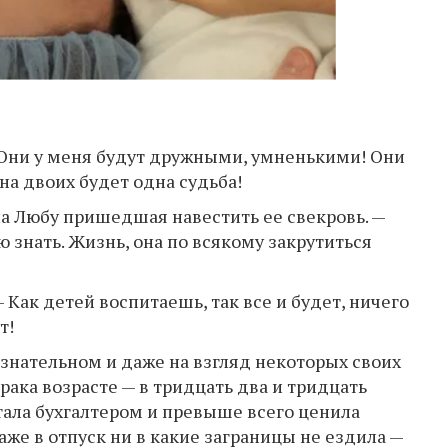
— Они у меня будут дружными, умненькими! Они
 на двоих будет одна судьба!
ла Любу пришедшая навестить ее свекровь. —
 знать. Жизнь, она по всякому закрутиться
— Как детей воспитаешь, так все и будет, ничего
т!
ознательном и даже на взгляд некоторых своих
ака возрасте — в тридцать два и тридцать
тала бухгалтером и превыше всего ценила
аже в отпуск ни в какие заграницы не ездила —