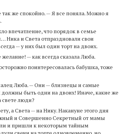
е так же спокойно. — Я все поняла. Можно я
.
ло впечатление, что порядок в семье
я… Ника и Света отпраздновали свои
егда — у них был один торт на двоих.
 желание! — как всегда сказала Люба.
 осторожно поинтересовалась бабушка, тоже
палец Люба. — Они — близнецы и самые
 должны быть одни на двоих! Иначе, какие же
а свете люди?
ту, а Света — на Нику. Накануне этого дня
ажный и Совершенно Секретный от мамы
или и пришли к некоторым тайным
задули свечи на торте одновременно, но