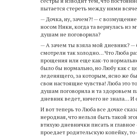
сестры и изводит тем, что постоянн
пытается стереть между ними всяч
— Дочка, ну, зачем?! — с возмущен
носом Ники, когда та вернулась из 
душам не поговорила?
— А зачем ты взяла мой дневник? — 
смотрели так холодно… Что Люба раз
прощения или еще как-то нормально
было бы нормально, но Любу как с це
леденящего, за которым, ясно же бы
свои настоящие чувства! Люба это то
душам поговорила и та здоровьем пап
дневник ведет, ничего не знала… И 
И вот теперь то Люба все дочке сказа
неродная, что нельзя быть такой эгои
втихую дневнички писать и главное 
проедает родительскую копейку, то 