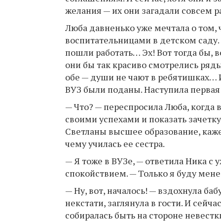
желания — их они загадали совсем р
Люба давненько уже мечтала о том, 
воспитательницами в детском саду. 
пошли работать… Эх! Вот тогда бы, в
они бы так красиво смотрелись ря
обе — души не чают в ребятишках… 
ВУЗ были поданы. Наступила первая
— Что? — переспросила Люба, когда 
своими успехами и показать зачетку,
Светланы высшее образование, каже
чему училась ее сестра.
— Я тоже в ВУЗе, — ответила Ника
спокойствием. — Только я буду мен
— Ну, вот, началось! — вздохнула баб
некстати, заглянула в гости. И сейча
собиралась быть на стороне невестк