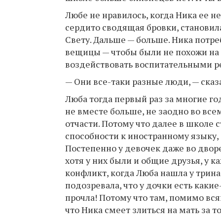
Любе не нравилось, когда Ника ее не
сердито сводящая бровки, становила
Свету. Дальше — больше. Ника потр
вещицы — чтобы были не похожи на т
воздействовать воспитательными ре
— Они все-таки разные люди, — сказа
Люба тогда первый раз за многие год
не вместе больше, не заодно во вс
отчасти. Потому что далее в школе 
способности к иностранному языку, 
Постепенно у девочек даже во двор
хотя у них были и общие друзья, у к
конфликт, когда Люба нашла у трин
подозревала, что у дочки есть какие
прочла! Потому что там, помимо вся
что Ника смеет злиться на мать за то