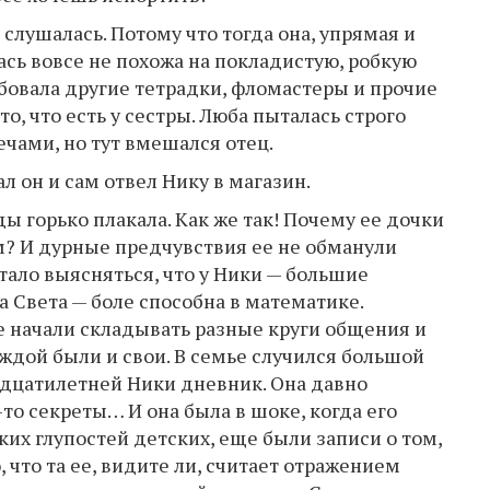
 слушалась. Потому что тогда она, упрямая и
сь вовсе не похожа на покладистую, робкую
ебовала другие тетрадки, фломастеры и прочие
о, что есть у сестры. Люба пыталась строго
чами, но тут вмешался отец.
л он и сам отвел Нику в магазин.
ы горько плакала. Как же так! Почему ее дочки
ем? И дурные предчувствия ее не обманули
стало выясняться, что у Ники — большие
а Света — боле способна в математике.
е начали складывать разные круги общения и
аждой были и свои. В семье случился большой
адцатилетней Ники дневник. Она давно
-то секреты… И она была в шоке, когда его
ких глупостей детских, еще были записи о том,
, что та ее, видите ли, считает отражением