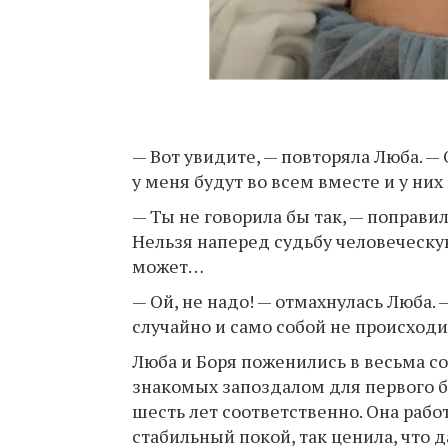
— Вот увидите, — повторяла Люба. 
у меня будут во всем вместе и у них
— Ты не говорила бы так, — поправи
Нельзя наперед судьбу человеческую
может…
— Ой, не надо! — отмахнулась Люба. 
случайно и само собой не происходи
Люба и Боря поженились в весьма с
знакомых запоздалом для первого бр
шесть лет соответственно. Она рабо
стабильный покой, так ценила, что д