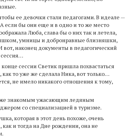
азные.
чтобы ее девочки стали педагогами. В идеале —
А если бы они еще и в одно и то же место
оображала Люба, слава бы о них так и летела,
дышком, умницы и добронравные близняшки,
И вот, наконец документы в педагогический
 сессия…
в конце сессии Светик пришла похвастаться
 как то уже же сделала Ника, вот только…
тся, не имело никакого отношения к тому,
 с уже знакомым ужасающим ледяным
еджером со специализацией в туризме.
ушка, которая в этот день похоже, очень
с, как и тогда на Дне рождении, она не
и.