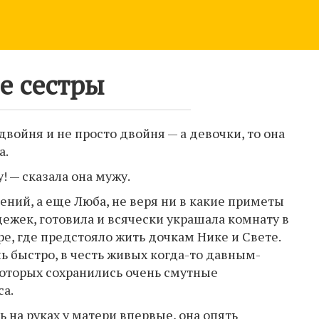
е сестры
 двойня и не просто двойня — а девочки, то она
а.
у! — сказала она мужу.
ний, а еще Люба, не веря ни в какие приметы
дежек, готовила и всячески украшала комнату в
е, где предстояло жить дочкам Нике и Свете.
нь быстро, в честь живых когда-то давным-
которых сохранились очень смутные
а.
 на руках у матери впервые, она опять