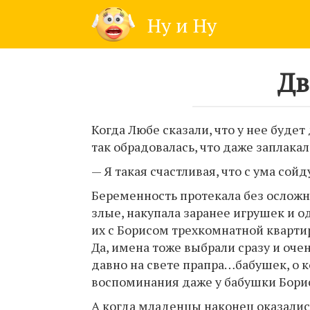
Skip
Ну и Ну
to
content
Дв
Когда Любе сказали, что у нее будет
так обрадовалась, что даже заплакал
— Я такая счастливая, что с ума сойд
Беременность протекала без осложне
злые, накупала заранее игрушек и о
их с Борисом трехкомнатной квартир
Да, имена тоже выбрали сразу и оче
давно на свете прапра…бабушек, о 
воспоминания даже у бабушки Борис
А когда младенцы наконец оказались