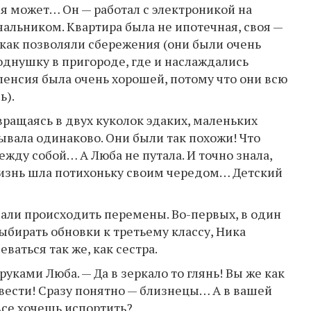
ся может… Он — работал с электроникой на
альником. Квартира была не ипотечная, своя —
к как позволяли сбережения (они были очень
днушку в пригороде, где и наслаждались
енсия была очень хорошей, потому что они всю
ь).
вращаясь в двух куколок эдаких, маленьких
ывала одинаково. Они были так похожи! Что
ежду собой… А Люба не путала. И точно знала,
Жизнь шла потихоньку своим чередом… Детский
ачали происходить перемены. Во-первых, в один
ыбирать обновки к третьему классу, Ника
ваться так же, как сестра.
руками Люба. — Да в зеркало то глянь! Вы же как
твести! Сразу понятно — близнецы… А в вашей
все хочешь испортить?