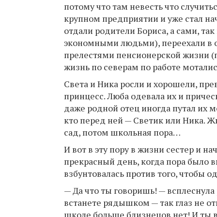
потому что там невесть что случить
крупном предприятии и уже стал нач
отдали родители Бориса, а сами, та
экономными людьми), переехали в о
прелестями пенсионерской жизни (п
жизнь по северам по работе моталис
Света и Ника росли и хорошели, пре
принцесс. Люба одевала их и причес
даже родной отец иногда путал их м
кто перед ней — Светик или Ника. 
сад, потом школьная пора…
И вот в эту пору в жизни сестер и н
прекрасный день, когда пора было в
взбунтовалась против того, чтобы оде
— Да что ты говоришь! — всплеснула 
встанете рядышком — так глаз не о
школе больше близнецов нет! И ты 