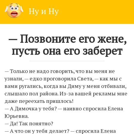
Skip
Ну и Ну
to
content
— Позвоните его жене,
пусть она его заберет
— Только не надо говорить, что вы меня не
узнали, — едко проговорила Света, — как мы с
вами ругались, когда вы Диму у меня отбивали,
слышало пол района. Из-за вашей рекламы мне
даже переехать пришлось!
— А Димочка у тебя? — наивно спросила Елена
Юрьевна.
— Да! Так понятно?
— А что он у тебя делает? — спросила Елена