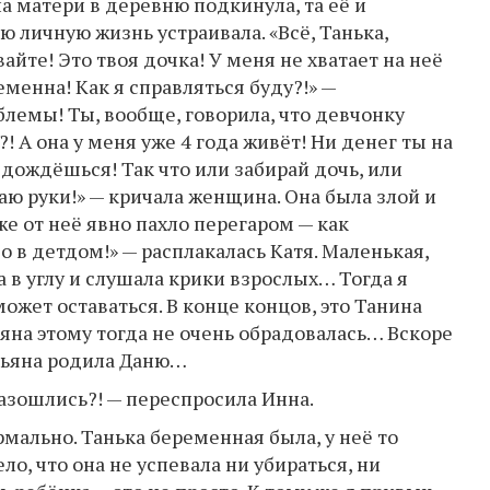
на матери в деревню подкинула, та её и
ю личную жизнь устраивала. «Всё, Танька,
йте! Это твоя дочка! У меня не хватает на неё
еменна! Как я справляться буду?!» —
блемы! Ты, вообще, говорила, что девчонку
 А она у меня уже 4 года живёт! Ни денег ты на
 дождёшься! Так что или забирай дочь, или
ю руки!» — кричала женщина. Она была злой и
же от неё явно пахло перегаром — как
о в детдом!» — расплакалась Катя. Маленькая,
 в углу и слушала крики взрослых… Тогда я
может оставаться. В конце концов, это Танина
ьяна этому тогда не очень обрадовалась… Вскоре
атьяна родила Даню…
азошлись?! — переспросила Инна.
мально. Танька беременная была, у неё то
о, что она не успевала ни убираться, ни