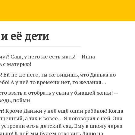
 и её дети
у?! Саш, у него же есть мать! — Инна
ь с матерью!
 Ей не до него, ты же видишь, что Данька по
ебо! А у неё то времени нет, то желания…
то взять и отобрать у сына у бывшей жены! —
ведь, пойми!
ит! Кроме Даньки у неё ещё один ребёнок! Когда
щенный, а так и вовсе… Я поговорил с ней. Она
устроили его в детский сад. Ему в школу через
ально! К ней мы будем отвозить Даню на