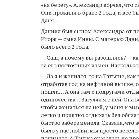
«на берегу». Александр ворчал, что 
Они прожили в браке 2 года, и всё б
Даня…
Даниил был сыном Александра от пер
Игоря — сына Инны. С матерью Дани,
было всего 2 года.
— Саш, а почему вы разошлись? — ка
за его постоянных измен. Насколько
— Да я и женился-то на Татьяне, как 
отработав год на нефтяной вышке, 
пошли… А она там с подругами отды
одиночества… Загулял я с ней. Она 
чтобы жениться на ней, у меня и мысл
легко и приятно отдыхать без обяза
быстро забеременела. Сказала, что а
было у нас любви, мы просто весело
понимает. А Танька оказалась не пр