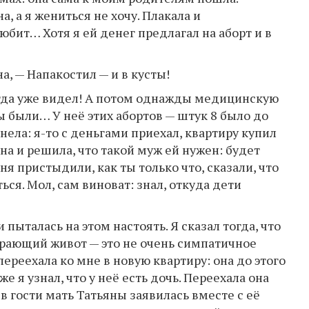
а, а я жениться не хочу. Плакала и
юбит… Хотя я ей денег предлагал на аборт и в
а, — Напакостил — и в кусты!
Тогда уже видел! А потом однажды медицинскую
ы были… У неё этих абортов — штук 8 было до
ела: я-то с деньгами приехал, квартиру купил
на и решила, что такой муж ей нужен: будет
я пристыдили, как ты только что, сказали, что
ся. Мол, сам виноват: знал, откуда дети
 пыталась на этом настоять. Я сказал тогда, что
ирающий живот — это не очень симпатичное
ереехала ко мне в новую квартиру: она до этого
 я узнал, что у неё есть дочь. Переехала она
 в гости мать Татьяны заявилась вместе с её