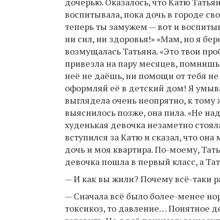
дочерью. Оказалось, что Катю Татья
воспитывала, пока дочь в городе сво
теперь ты замужем — вот и воспитыва
ни сил, ни здоровья!» «Мам, но я бер
возмущалась Татьяна. «Это твои про
привезла на пару месяцев, помнишь?!
неё не даёшь, ни помощи от тебя не
оформляй её в детский дом! Я умыва
выглядела очень неопрятно, к тому 
выяснилось позже, она пила. «Не над
худенькая девочка незаметно стояла
вступился за Катю и сказал, что она 
дочь и моя квартира. По-моему, Тат
девочка пошла в первый класс, а Т
— И как вы жили? Почему всё-таки р
— Сначала всё было более-менее нор
токсикоз, то давление… Понятное дел