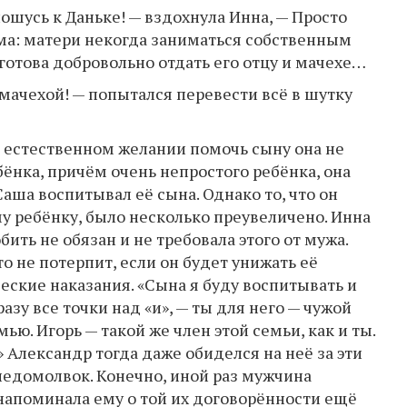
ношусь к Даньке! — вздохнула Инна, — Просто
ма: матери некогда заниматься собственным
готова добровольно отдать его отцу и мачехе…
 мачехой! — попытался перевести всё в шутку
о естественном желании помочь сыну она не
бёнка, причём очень непростого ребёнка, она
Саша воспитывал её сына. Однако то, что он
му ребёнку, было несколько преувеличено. Инна
ить не обязан и не требовала этого от мужа.
то не потерпит, если он будет унижать её
еские наказания. «Сына я буду воспитывать и
разу все точки над «и», — ты для него — чужой
ью. Игорь — такой же член этой семьи, как и ты.
!» Александр тогда даже обиделся на неё за эти
недомолвок. Конечно, иной раз мужчина
 напоминала ему о той их договорённости ещё