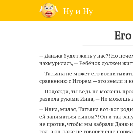
Skip
Ну и Ну
to
content
Его
— Данька будет жить у нас?! Но почем
нахмурилась, — Ребёнок должен жит
— Татьяна не может его воспитывать!
сравнению с Игорем — это земля и н
— Подожди, ты ведь не можешь прос
развела руками Инна, — Не можешь 
— Инна, милая, Татьяна вот-вот род
ей заниматься сыном?! Он и так запу
не против, чтобы мы забрали Даню и 
год, а он даже не говорит ещё норм