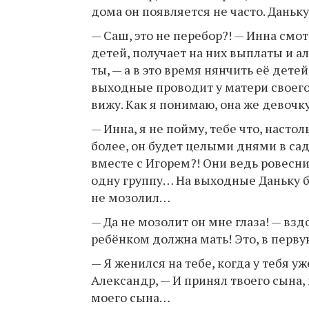
дома он появляется не часто. Даньку
— Саш, это не перебор?! — Инна смо
детей, получает на них выплаты и а
ты, — а в это время нянчить её дете
выходные проводит у матери своего 
вижу. Как я понимаю, она же девоч
— Инна, я не пойму, тебе что, насто
более, он будет целыми днями в сад
вместе с Игорем?! Они ведь ровесни
одну группу… На выходные Даньку бу
не мозолил…
— Да не мозолит он мне глаза! — взд
ребёнком должна мать! Это, в перву
— Я женился на тебе, когда у тебя у
Александр, — И принял твоего сына,
моего сына…