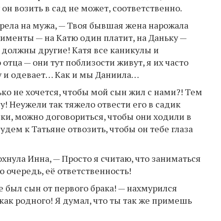
 он возить в сад не может, соответственно.
трела на мужа, — Твоя бывшая жена нарожала
лименты — на Катю один платит, на Даньку —
й должны другие! Катя все каникулы и
отца — они тут поблизости живут, я их часто
ку и одевает… Как и мы Даниила…
лько не хочется, чтобы мой сын жил с нами?! Тем
у! Неужели так тяжело отвести его в садик
ки, можно договориться, чтобы они ходили в
дем к Татьяне отвозить, чтобы он тебе глаза
охнула Инна, — Просто я считаю, что заниматься
ю очередь, её ответственность!
же был сын от первого брака! — нахмурился
 как родного! Я думал, что ты так же примешь