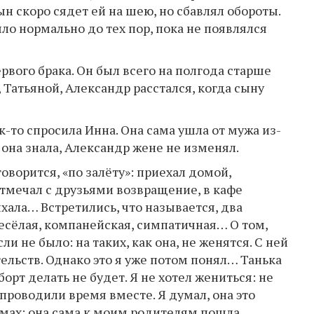
сын скоро сядет ей на шею, но сбавлял обороты.
ыло нормально до тех пор, пока не появлялся
вого брака. Он был всего на полгода старше
 Татьяной, Александр расстался, когда сыну
к-то спросила Инна. Она сама ушла от мужа из-
 она знала, Александр жене не изменял.
говорится, «по залёту»: приехал домой,
отмечал с друзьями возвращение, в кафе
хала… Встретились, что называется, два
весёлая, компанейская, симпатичная… О том,
и не было: на таких, как она, не женятся. С ней
тельств. Однако это я уже потом понял… Танька
борт делать не будет. Я не хотел жениться: не
 проводили время вместе. Я думал, она это
омах: она сама к моим родителям пошла.