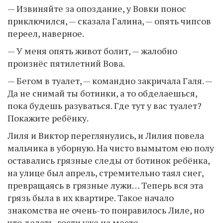
— Извиняйте за опоздание, у Вовки понос
приключился, — сказала Галина, — опять чипсов
переел, наверное.
— У меня опять живот болит, — жалобно
произнёс пятилетний Вова.
— Бегом в туалет, — командно закричала Галя. —
Да не снимай ты ботинки, а то обделаешься,
пока будешь разуваться. Где тут у вас туалет?
Покажите ребёнку.
Лиля и Виктор переглянулись, и Лилия повела
мальчика в уборную. На чисто вымытом ею полу
оставались грязные следы от ботинок ребёнка,
на улице был апрель, стремительно таял снег,
превращаясь в грязные лужи… Теперь вся эта
грязь была в их квартире. Такое начало
знакомства не очень-то понравилось Лиле, но
что делать, гости уже на месте…