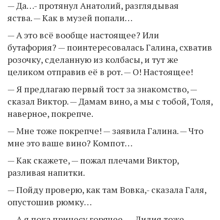
— Да…- протянул Анатолий, разглядывая
яства. — Как в музей попали…
— А это всё вообще настоящее? Или
бутафория? — поинтересовалась Галина, схватив
розочку, сделанную из колбасы, и тут же
целиком отправив её в рот. — О! Настоящее!
— Я предлагаю первый тост за знакомство, —
сказал Виктор. — Дамам вино, а мы с тобой, Толя,
наверное, покрепче.
— Мне тоже покрепче! — заявила Галина. — Что
мне это ваше вино? Компот…
— Как скажете, — пожал плечами Виктор,
разливая напитки.
— Пойду проверю, как там Вовка,- сказала Галя,
опустошив рюмку…
— А я пока принесу горячее, — Лилия тоже