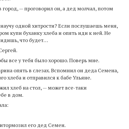
 город, — проговорил он, а дед молчал, потом
я научу одной хитрости? Если послушаешь меня,
ром купи буханку хлеба и опять иди к ней. Не
увидишь, что будет…
Сергей.
тобы все у тебя было хорошо. Поверь мне.
арина опять в слезах. Вспомнил он деда Семена,
го хлеба и отправился к бабе Ульяне.
жил хлеб на стол, — может все-таки
бе в дом.
ала:
ритормозил его дед Семен.