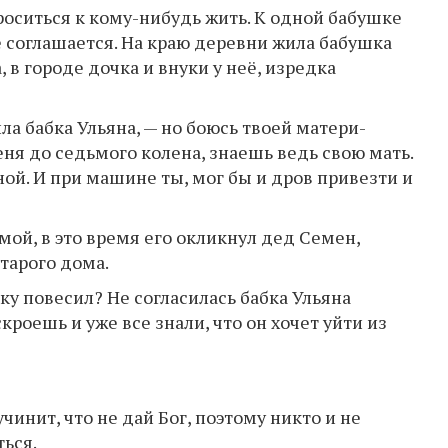
роситься к кому-нибудь жить. К одной бабушке
не соглашается. На краю деревни жила бабушка
 в городе дочка и внуки у неё, изредка
ила бабка Ульяна, — но боюсь твоей матери-
ня до седьмого колена, знаешь ведь свою мать.
ной. И при машине ты, мог бы и дров привезти и
мой, в это время его окликнул дед Семен,
старого дома.
ку повесил? Не согласилась бабка Ульяна
скроешь и уже все знали, что он хочет уйти из
чинит, что не дай Бог, поэтому никто и не
ться.