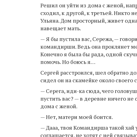
Решил он уйти из дома с женой, нап
сходил, к другой, к третьей. Никто 
Ульяна. Дом просторный, живет одна,
навещает мать.
— Я бы пустила вас, Сережа, — говор
командирши. Ведь она проклянет ме
Конечно я была бы рада, одной скуч
помочь. Но боюсь я…
Сергей расстроился, шел обратно до
сидел он на скамейке около своего 
— Серега, иди-ка сюда, чего головуш
пустить вас? — в деревне ничего не 
дома с женой.
— Нет, матери моей боится.
— Дааа, твоя Командирша такой хай у
соглашается, не хотят с ней связыва