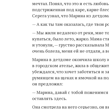
мечтал. Понял, что это и есть любов
подстриженная под каре, карие блес
Серега узнал, что Марина из детдома
— А как ты там оказалась, где твои 
— Мы жили недалеко от реки, мне т
купаться, было лето, жарко. Мама ст
и утонули, — грустно рассказывала М
очень болела, меня ей не отдали, а в
Марина в детдоме окончила школу и 
в городском ателье, жила в общежит
убеждался, что хочет заботиться и
румянцем на щеках и ямочкой на по
он предложил:
— Марина, давай с тобой поженимся 
оставлять здесь.
Она смотрела на него серьезно, он 