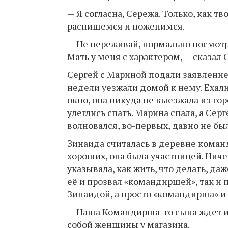
— Я согласна, Сережа. Только, как т
распишемся и поженимся.
— Не переживай, нормально посмотрят
Мать у меня с характером, — сказал 
Сергей с Мариной подали заявление, 
недели уезжали домой к нему. Ехали
окно, она никуда не выезжала из гор
улеглись спать. Марина спала, а Сер
волновался, во-первых, давно не был
Зинаида считалась в деревне команд
хороших, она была участницей. Ниче
указывала, как жить, что делать, да
её и прозвал «командиршей», так и 
Зинаидой, а просто «командирша» и 
— Наша Командирша-то сына ждет из
собой женщины у магазина.