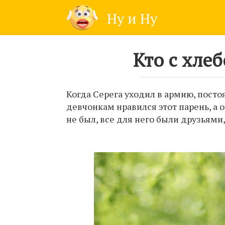
Skip
Ну и Ну
to
content
Кто с хле
Когда Серега уходил в армию, пост
девчонкам нравился этот парень, а о
не был, все для него были друзьями