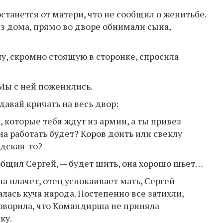
станется от матери, что не сообщил о женитьбе.
з дома, прямо во дворе обнимали сына,
ну, скромно стоящую в сторонке, спросила
 Мы с ней поженились.
давай кричать на весь двор:
, которые тебя ждут из армии, а ты привез
на работать будет? Коров доить или свеклу
одская-то?
общил Сергей, — будет шить, она хорошо шьет…
на плачет, отец успокаивает мать, Сергей
алась куча народа. Постепенно все затихли,
говорила, что Командирша не приняла
ку.