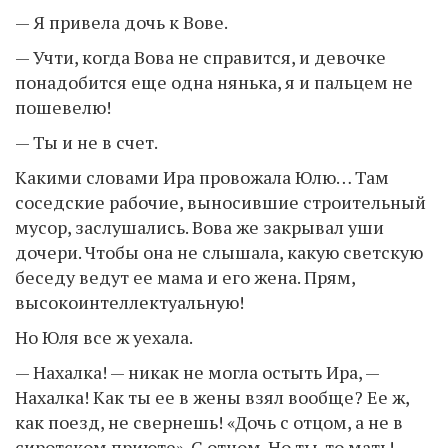
— Я привела дочь к Вове.
— Учти, когда Вова не справится, и девочке
понадобится еще одна нянька, я и пальцем не
пошевелю!
— Ты и не в счет.
Какими словами Ира провожала Юлю… Там
соседские рабочие, выносившие строительный
мусор, заслушались. Вова же закрывал уши
дочери. Чтобы она не слышала, какую светскую
беседу ведут ее мама и его жена. Прям,
высокоинтеллектуальную!
Но Юля все ж уехала.
— Нахалка! — никак не могла остыть Ира, —
Нахалка! Как ты ее в жены взял вообще? Ее ж,
как поезд, не свернешь! «Дочь с отцом, а не в
сиротском приюте». С отцом. Но ты-то мать!