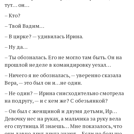
тут… он…
– Кто?
– Твой Вадим…
– В цирке? — удивилась Ирина.
– Ну да…
– Ты обозналась. Его не могло там быть. Он на
прошлой неделе в командировку уехал…
– Ничего я не обозналась, — уверенно сказала
Вера, — это был он и…не один.
– Не один? — Ирина снисходительно смотрела
на подругу, — и с кем же? С обезьянкой?
– Он был с женщиной и двумя детьми, Ир…
Девочку нес на руках, а мальчика за руку вела
его спутница. И знаешь… Мне показалось, что
они давно друг друга знают… Если не больше…