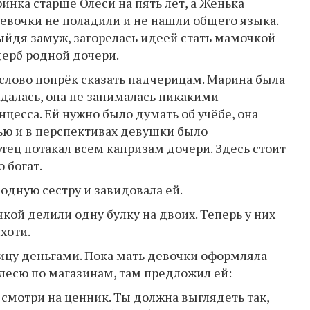
инка старше Олеси на пять лет, а Женька
девочки не поладили и не нашли общего языка.
ыйдя замуж, загорелась идеей стать мамочкой
ущерб родной дочери.
 слово попрёк сказать падчерицам. Марина была
далась, она не занималась никакими
цесса. Ей нужно было думать об учёбе, она
ью и в перспективах девушки было
тец потакал всем капризам дочери. Здесь стоит
 богат.
одную сестру и завидовала ей.
чкой делили одну булку на двоих. Теперь у них
хоти.
ицу деньгами. Пока мать девочки оформляла
Олесю по магазинам, там предложил ей:
е смотри на ценник. Ты должна выглядеть так,