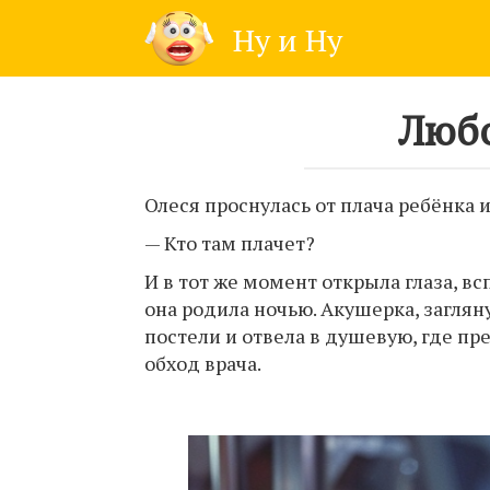
Skip
Ну и Ну
to
content
Любо
Олеся проснулась от плача ребёнка 
— Кто там плачет?
И в тот же момент открыла глаза, вс
она родила ночью. Акушерка, заглян
постели и отвела в душевую, где пр
обход врача.