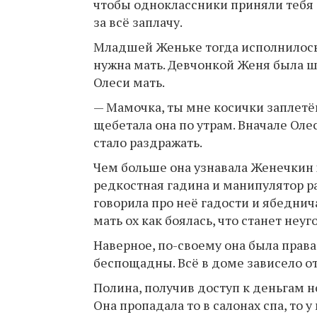
чтобы одноклассники приняли тебя з
за всё заплачу.
Младшей Женьке тогда исполнилось с
нужна мать. Девчонкой Женя была шу
Олеси мать.
— Мамочка, ты мне косички заплет
щебетала она по утрам. Вначале Ол
стало раздражать.
Чем больше она узнавала Женечкин х
редкостная гадина и манипулятор ра
говорила про неё гадости и ябеднич
мать ох как боялась, что станет неуг
Наверное, по-своему она была прав
беспощадны. Всё в доме зависело от
Полина, получив доступ к деньгам н
Она пропадала то в салонах спа, то 