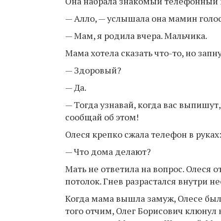
Она набрала знакомый телефонный но
— Алло, — услышала она мамин голос
— Мам, я родила вчера. Мальчика.
Мама хотела сказать что-то, но запну
— Здоровый?
— Да.
— Тогда узнавай, когда вас выпишут,
сообщай об этом!
Олеся крепко сжала телефон в руках
— Что дома делают?
Мать не ответила на вопрос. Олеся о
потолок. Гнев разрастался внутри не
Когда мама вышла замуж, Олесе было
того отчим, Олег Борисович клюнул н