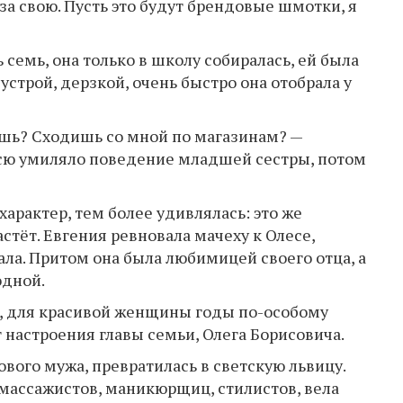
а свою. Пусть это будут брендовые шмотки, я
емь, она только в школу собиралась, ей была
строй, дерзкой, очень быстро она отобрала у
ёшь? Сходишь со мной по магазинам? —
есю умиляло поведение младшей сестры, потом
арактер, тем более удивлялась: это же
стёт. Евгения ревновала мачеху к Олесе,
ала. Притом она была любимицей своего отца, а
одной.
а, для красивой женщины годы по-особому
 настроения главы семьи, Олега Борисовича.
ового мужа, превратилась в светскую львицу.
у массажистов, маникюрщиц, стилистов, вела