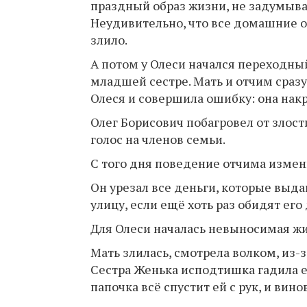
праздный образ жизни, не задумыва
Неудивительно, что все домашние об
злило.
А потом у Олеси начался переходный 
младшей сестре. Мать и отчим сразу
Олеся и совершила ошибку: она накри
Олег Борисович побагровел от злост
голос на членов семьи.
С того дня поведение отчима измен
Он урезал все деньги, которые выдав
улицу, если ещё хоть раз обидят его
Для Олеси началась невыносимая жи
Мать злилась, смотрела волком, из
Сестра Женька исподтишка гадила е
папочка всё спустит ей с рук, и вино