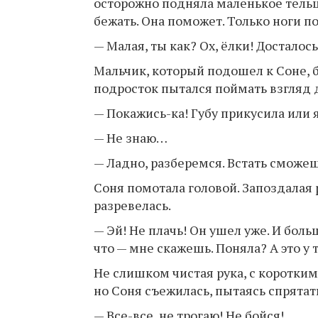
осторожно подняла маленькое тельце
бежать. Она поможет. Только ноги 
— Малая, ты как? Ох, ёлки! Досталось
Мальчик, который подошел к Соне, 
подросток пытался поймать взгляд де
— Покажись-ка! Губу прикусила или 
— Не знаю…
— Ладно, разберемся. Встать сможе
Соня помотала головой. Запоздалая 
разревелась.
— Эй! Не плачь! Он ушел уже. И боль
что — мне скажешь. Поняла? А это у 
Не слишком чистая рука, с коротки
но Соня съежилась, пытаясь спрятат
— Все-все, не трогаю! Не бойся!