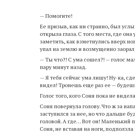
— Помогите!
Ее призыв, как ни странно, был усл
открыла глаза. С того места, где она
заметить, как взметнулись вверх но
упал на землю и возмущенно заорал
— Ты что?! С ума сошел?! — голос м
пару минут назад.
— Я тебя сейчас ума лишу! Ну-ка, сд
видел! Тронешь еще раз ее — будешь
Голос того, кого Соня пока не видел
Соня повернула голову. Что ж за напа
заступился за нее, но что дальше бу
головой. А где… Вот он! Маленький
Соня, не вставая на ноги, подползла