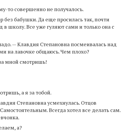
му-то совершенно не получалось.
р без бабушки. Да еще просилась так, почти
д в школу. Все уже гуляют сами и только она с
надо. — Клавдия Степановна посмеивалась над
ами на лавочке общаюсь. Чем плохо?
ы за мной смотришь!
отришь, а я за тобой.
Клавдия Степановна усмехнулась. Отцов
 Самостоятельным. Всегда хотел все делать сам.
евчонка.
елаем, а?