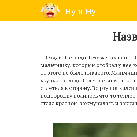
Skip
Ну и Ну
to
content
Назв
— Отдай! Не надо! Ему же больно! — 
мальчишку, который отобрал у нее ко
от этого не было никакого. Мальчиш
хрупкое тельце. Соня, не зная, что е
отлетела в сторону. Во рту появился
подбородку полилось что-то теплое. 
стала красной, зажмурилась и закрич