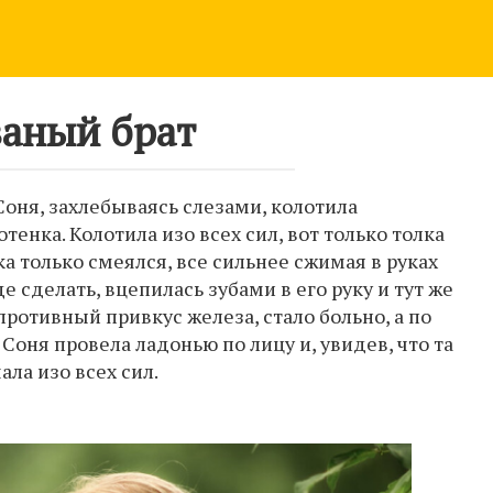
аный брат
Соня, захлебываясь слезами, колотила
тенка. Колотила изо всех сил, вот только толка
ка только смеялся, все сильнее сжимая в руках
ще сделать, вцепилась зубами в его руку и тут же
 противный привкус железа, стало больно, а по
Соня провела ладонью по лицу и, увидев, что та
ала изо всех сил.