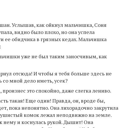
ышан. Услышав, как ойкнул мальчишка, Соня
 упала, видно было плохо, но она успела
ги ее обидчика в грязных кедах. Мальчишка
:
альчишки уже не был таким заносчивым, как
ернул отсюда! И чтобы я тебя больше здесь не
 со мной дело иметь, усек?
а, произнес это спокойно, даже слегка лениво.
сть такая! Еще один! Правда, он, вроде бы,
дет, пока непонятно. Она лихорадочно закрутила
 пушистый комок лежал неподвижно на земле.
 к нему и коснулась рукой. Дышит! Она