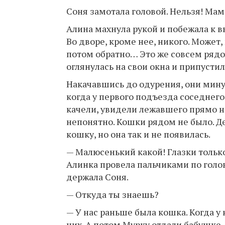
Соня замотала головой. Нельзя! Мам
Алина махнула рукой и побежала к вы
Во дворе, кроме нее, никого. Может,
потом обратно… Это же совсем рядо
оглянулась на свои окна и припустил
Накачавшись до одурения, они минут
когда у первого подъезда соседнего
качели, увидели лежавшего прямо на
непонятно. Кошки рядом не было. Де
кошку, но она так и не появилась.
— Малюсенький какой! Глазки только
Алинка провела пальчиками по голо
держала Соня.
— Откуда ты знаешь?
— У нас раньше была кошка. Когда у
них. А потом Мурку отдали бабушке, 