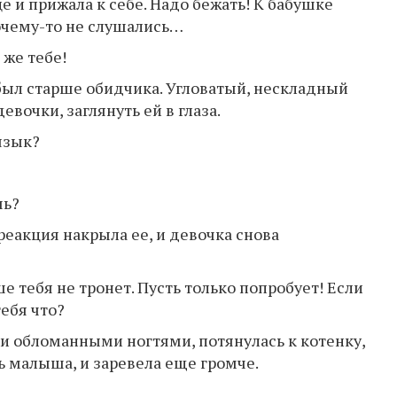
 и прижала к себе. Надо бежать! К бабушке
почему-то не слушались…
 же тебе!
был старше обидчика. Угловатый, нескладный
вочки, заглянуть ей в глаза.
язык?
шь?
реакция накрыла ее, и девочка снова
ше тебя не тронет. Пусть только попробует! Если
тебя что?
ми обломанными ногтями, потянулась к котенку,
ь малыша, и заревела еще громче.