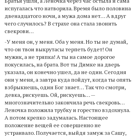
Братья ушли, а Леночка через час остыла и сама
испугалась что натворила. Время было половина
двенадцатого ночи, а мужа дома нет… А вдруг
чего случилось? В страхе она стала звонить
свекрови…
-У меня он, у меня. Оба у меня. Но ты не думай,
что он твои выкрутасы терпеть будет! Он
мужик, а не тряпка! А ты на самое дорогое
покусилась, на брата. Вот ты Димке на дверь
указала, он конечно ушел, да не один. Сегодня
они у меня, а завтра куда пойдут, когда ты опять
взбрыкнешь, один Бог знает… Так что смотри,
девка, рискуешь. Ой, рискуешь… —
многозначительно закончила речь свекровь…
Леночка положила трубку и горестно вздохнула.
А потом крепко задумалась. Настоящее
положение вещей ее совершенно не
устраивало. Получается, выйдя замуж за Сашу,